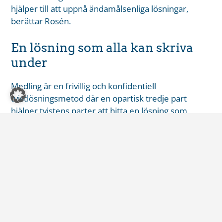
hjälper till att uppnå ändamålsenliga lösningar,
berättar Rosén.
En lösning som alla kan skriva
under
Medling är en frivillig och konfidentiell
tvistlösningsmetod där en opartisk tredje part
hjälper tvistens parter att hitta en lösning som
tillfredsställer båda. Medlaren tar inte ställning till
vilken part som har rätt, utan vägleder dem till en
konstruktiv dialog och hjälper dem att förstå
varandras perspektiv.
– Medlingens största fördel är förmodligen att
parterna får påverka slutresultatet. Vanligtvis är det
lättare att leva med en lösning när man själv har