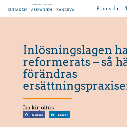
Framsida
Inlösningslagen h
reformerats – så h
förändras
ersättningspraxis
Jaa kirjoitus
Facebook
LinkedIn