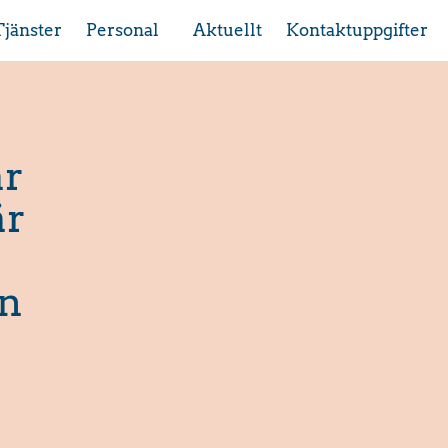
Tjänster
Personal
Aktuellt
Kontaktuppgifter
ar
är
en