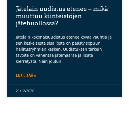
Jätelain uudistus etenee – mikä
muuttuu kiinteistöjen
jätehuollossa?
Jätelain kokonaisuudistus etenee kovaa vauhtia ja
sen keskeisestä sisällöstä on päästy sopuun
hallitusryhmien kesken. Uudistuksen tärkein
tavoite on vähentää jätemäärää ja lisätä
kierrätystä. Näin joulun
LUE LISÄÄ »
21/12/2020