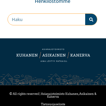
Henkilöstömme
© All rights reserved | Asianajotoimisto Kuhanen, Asikainen &
Kanerva
Tietosuojaseloste