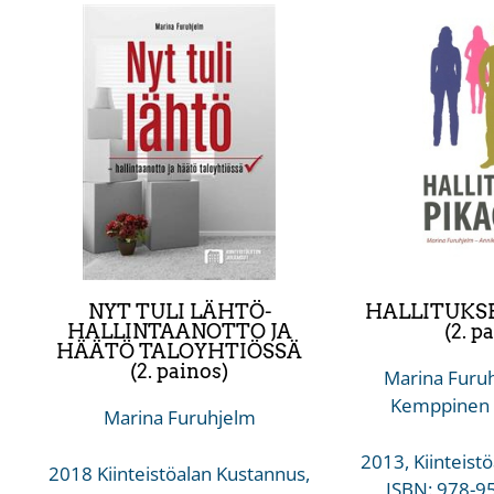
NYT TULI LÄHTÖ-
HALLITUKSE
HALLINTAANOTTO JA
(2. p
HÄÄTÖ TALOYHTIÖSSÄ
(2. painos)
Marina Furuh
Kemppinen &
Marina Furuhjelm
2013, Kiinteist
2018 Kiinteistöalan Kustannus,
ISBN: 978-9