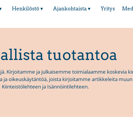
▾
Henkilöstö ▾
Ajankohtaista ▾
Yritys
Med
jallista tuotantoa
jä. Kirjoitamme ja julkaisemme toimialaamme koskevia kirjo
ja oikeuskäytäntöä, joista kirjoitamme artikkeleita mu
Kiinteistölehteen ja Isännöintilehteen.