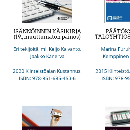
ISÄNNÖINNIN KÄSIKIRJA
PÄÄTÖK
(19., muuttumaton painos)
TALOYHTIÖSSÄ
Eri tekijöitä, ml. Keijo Kaivanto,
Marina Furuh
Jaakko Kanerva
Kemppinen &
2020 Kiinteistöalan Kustannus,
2015 Kiinteistö
ISBN: 978-951-685-453-6
ISBN: 978-9