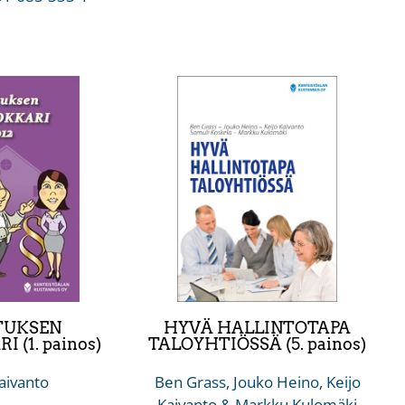
TUKSEN
HYVÄ HALLINTOTAPA
 (1. painos)
TALOYHTIÖSSÄ (5. painos)
aivanto
Ben Grass, Jouko Heino, Keijo
Kaivanto & Markku Kulomäki