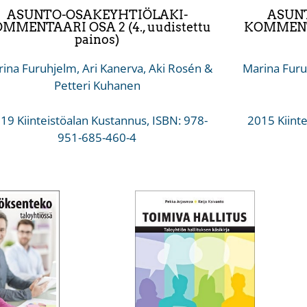
ASUNTO-OSAKEYHTIÖLAKI-
ASUN
MMENTAARI OSA 2 (4., uudistettu
KOMMENTAA
painos)
ina Furuhjelm, Ari Kanerva, Aki Rosén &
Marina Furu
Petteri Kuhanen
19 Kiinteistöalan Kustannus, ISBN: 978-
2015 Kiinte
951-685-460-4