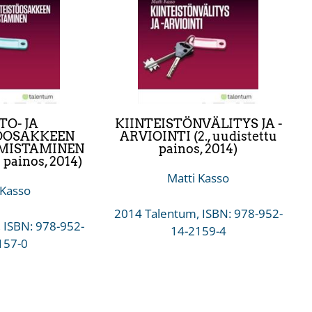
O- JA
KIINTEISTÖNVÄLITYS JA -
ÖOSAKKEEN
ARVIOINTI (2., uudistettu
OMISTAMINEN
painos, 2014)
u painos, 2014)
Matti Kasso
 Kasso
2014 Talentum, ISBN: 978-952-
 ISBN: 978-952-
14-2159-4
157-0