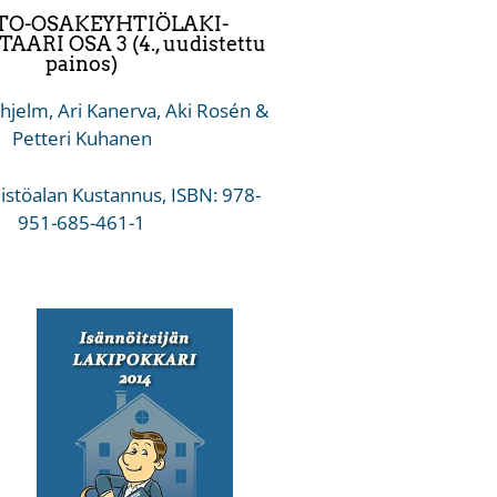
TO-OSAKEYHTIÖLAKI-
RI OSA 3 (4., uudistettu
painos)
hjelm, Ari Kanerva, Aki Rosén &
Petteri Kuhanen
istöalan Kustannus, ISBN: 978-
951-685-461-1