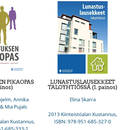
N PIKAOPAS
LUNASTUSLAUSEKKEET
ainos)
TALOYHTIÖSSÄ (1. painos)
jelm, Annika
Elina Skarra
 Mia Pujals
2013 Kiinteistöalan Kustannus,
öalan Kustannus,
ISBN: 978-951-685-327-0
51-685-333-1