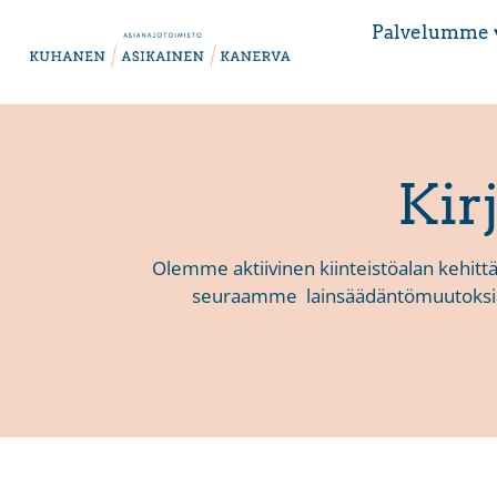
Palvelumme 
Kir
Olemme aktiivinen kiinteistöalan kehittä
seuraamme lainsäädäntömuutoksia 