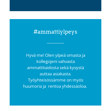
#ammattiylpeys
Hyvä me!
Olen ylpeä omasta ja
kollegojeni vahvasta
ammattitaidosta sekä kyvystä
auttaa asiakasta.
Työyhteisössämme on myös
huumoria ja
rentoa yhdessäoloa.