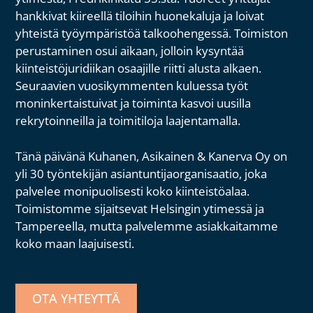
hankkivat kiireellä tiloihin huonekaluja ja loivat
yhteistä työympäristöä talkoohengessä.
Toimiston
perustaminen osui aikaan, jolloin kysyntää
kiinteistöjuridiikan osaajille riitti alusta alkaen.
Seuraavien vuosikymmenten kuluessa työt
moninkertaistuivat ja toiminta kasvoi uusilla
rekrytoinneilla ja toimitiloja laajentamalla.
Tänä päivänä Kuhanen, Asikainen & Kanerva Oy on
yli 30 työntekijän asiantuntijaorganisaatio, joka
palvelee monipuolisesti koko kiinteistöalaa.
Toimistomme sijaitsevat Helsingin ytimessä ja
Tampereella, mutta palvelemme asiakkaitamme
koko maan laajuisesti.
OTA YHTEYTTÄ