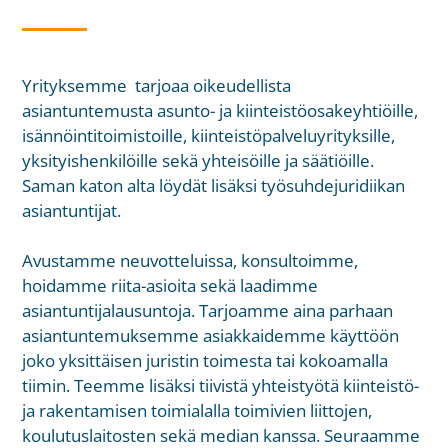
Yrityksemme tarjoaa oikeudellista
asiantuntemusta asunto- ja kiinteistöosakeyhtiöille,
isännöintitoimistoille, kiinteistöpalveluyrityksille,
yksityishenkilöille sekä yhteisöille ja säätiöille.
Saman katon alta löydät lisäksi työsuhdejuridiikan
asiantuntijat.
Avustamme neuvotteluissa, konsultoimme,
hoidamme riita-asioita sekä laadimme
asiantuntijalausuntoja. Tarjoamme aina parhaan
asiantuntemuksemme asiakkaidemme käyttöön
joko yksittäisen juristin toimesta tai kokoamalla
tiimin. Teemme lisäksi tiivistä yhteistyötä kiinteistö-
ja rakentamisen toimialalla toimivien liittojen,
koulutuslaitosten sekä median kanssa. Seuraamme