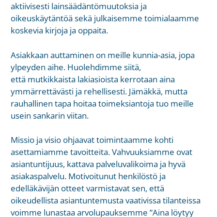
aktiivisesti lainsäädäntömuutoksia ja
oikeuskäytäntöä sekä julkaisemme toimialaamme
koskevia kirjoja ja oppaita.
Asiakkaan auttaminen on meille kunnia-asia, jopa
ylpeyden aihe. Huolehdimme siitä,
että
mutkikkaista lakiasioista kerrotaan aina
ymmärrettävästi ja rehellisesti. Jämäkkä, mutta
rauhallinen tapa hoitaa toimeksiantoja tuo meille
usein sankarin viitan.
Missio ja visio ohjaavat toimintaamme kohti
asettamiamme tavoitteita. Vahvuuksiamme ovat
asiantuntijuus, kattava palveluvalikoima ja hyvä
asiakaspalvelu. Motivoitunut henkilöstö ja
edelläkävijän otteet varmistavat sen, että
oikeudellista asiantuntemusta vaativissa tilanteissa
voimme lunastaa arvolupauksemme ”Aina löytyy