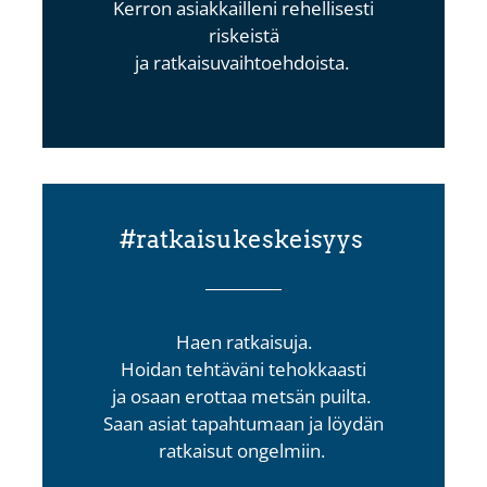
Kerron
asiakkailleni rehellisesti
riskeistä
ja
ratkaisuvaihtoehdoista.
#ratkaisukeskeisyys
Haen ratkaisuja.
Hoidan tehtäväni tehokkaasti
ja
osaan erottaa metsän puilta.
Saan asiat tapahtumaan ja
löydän
ratkaisut ongelmiin.