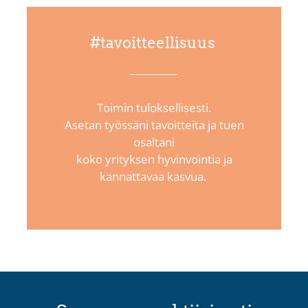
#tavoitteellisuus
Toimin tuloksellisesti.
Asetan työssäni tavoitteita ja tuen
osaltani
koko yrityksen hyvinvointia
ja
kannattavaa kasvua.