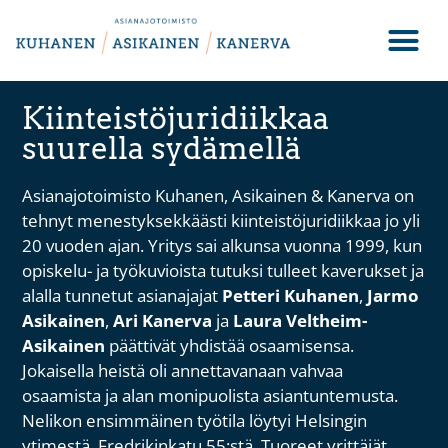
Kiinteistöjuridiikkaa
suurella sydämellä
Asianajotoimisto Kuhanen, Asikainen & Kanerva on
tehnyt menestyksekkäästi kiinteistöjuridiikkaa jo yli
20 vuoden ajan. Yritys sai alkunsa vuonna 1999, kun
opiskelu- ja työkuvioista tutuksi tulleet kaverukset ja
alalla tunnetut asianajajat
Petteri Kuhanen
,
Jarmo
Asikainen
,
Ari Kanerva
ja
Laura Veltheim-
Asikainen
päättivät yhdistää osaamisensa.
Jokaisella heistä oli annettavanaan vahvaa
osaamista ja alan monipuolista asiantuntemusta.
Nelikon e
nsimmäinen työtila löytyi Helsingin
ytimestä, Fredrikinkatu 55:stä. Tuoreet yrittäjät