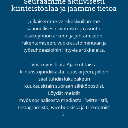
Seuraamme aktiivisesti
kiinteistöalaa ja jaamme tietoa
Julkaisemme verkkosivuillamme
säännöllisesti kiinteistö- ja asunto-
osakeyhtiön arkeen ja johtamiseen,
rakentamiseen, vuokraustoimintaan ja
työsuhdeasioihin liittyviä artikkeleita.
Voit
myös
tilata
Ajankohtaista
kiinteistöjuridiikasta -uutiskirjeen
,
jolloin
saat
tuhdin
lukupaketin
kuukausittain
suoraan
sähköpostiisi
.
Löydät
meidät
myös
sosiaalisesta
mediasta
:
Twitteristä
,
Instagramista
,
Facebookista
ja
LinkedInist
ä
.