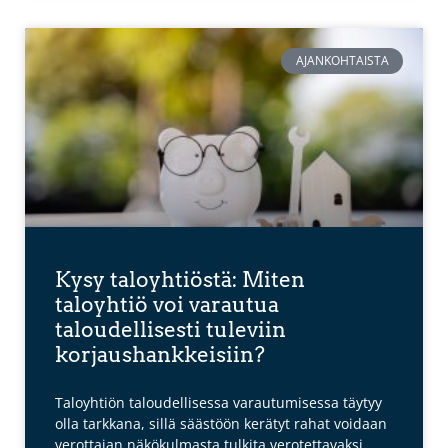
AJANKOHTAISTA
Kysy taloyhtiöstä: Miten
taloyhtiö voi varautua
taloudellisesti tuleviin
korjaushankkeisiin?
Taloyhtiön taloudellisessa varautumisessa täytyy
olla tarkkana, sillä säästöön kerätyt rahat voidaan
verottajan näkökulmasta tulkita verotettavaksi