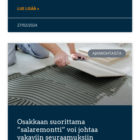
LUE LISÄÄ »
27/02/2024
AJANKOHTAISTA
Osakkaan suorittama
”salaremontti” voi johtaa
vakaviin seuraamuksiin