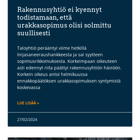
Rakennusyhtiö ei kyennyt
todistamaan, että
urakkasopimus olisi solmittu
suullisesti
Taloyhtiö perääntyi viime hetkillä
linjasaneeraushankkeesta ja sai syytteen
sopimusrikkomuksesta. Korkeimpaan oikeuteen
asti edennyt riita päättyi rakennusyhtiön häviöön.
Korkein oikeus antoi helmikuussa
ennakkopäätöksen urakkasopimuksen syntymistä
koskevassa
LUE LISÄÄ »
27/02/2024