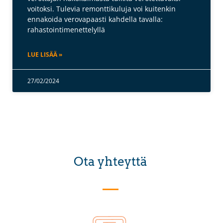
voitoksi. Tulevia remonttikuluja voi kuitenkin
ennakoida verovapaasti kahdella tavalla:
rahastointimenettelyllä
LUE LISÄÄ »
27/02/2024
Ota yhteyttä