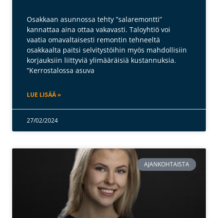
Osakkaan asunnossa tehty ”salaremontti”
kannattaa aina ottaa vakavasti. Taloyhtiö voi
vaatia omavaltaisesti remontin tehneeltä
osakkaalta paitsi selvitystöihin myös mahdollisiin
korjauksiin liittyviä ylimääräisiä kustannuksia.
”Kerrostalossa asuva
LUE LISÄÄ »
27/02/2024
AJANKOHTAISTA