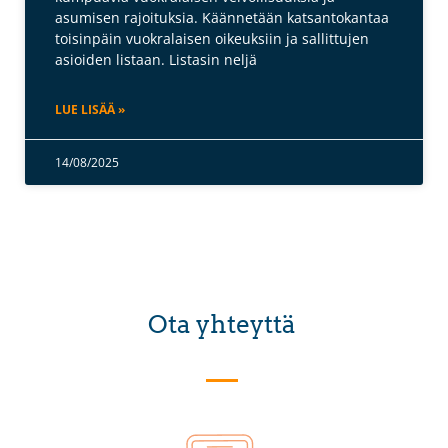
asumisen rajoituksia. Käännetään katsantokantaa
toisinpäin vuokralaisen oikeuksiin ja sallittujen
asioiden listaan. Listasin neljä
LUE LISÄÄ »
14/08/2025
Ota yhteyttä