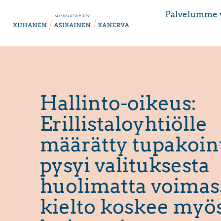
Palvelumme 
Hallinto-oikeus:
Erillistaloyhtiölle
määrätty tupakoint
pysyi valituksesta
huolimatta voimas
kielto koskee myö