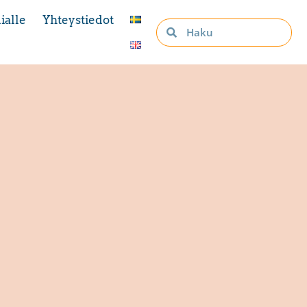
ialle
Yhteystiedot