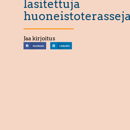
lasitettuja
huoneistoterassej
Jaa kirjoitus
Facebook
LinkedIn