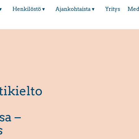
▾
Henkilöstö ▾
Ajankohtaista ▾
Yritys
Med
ikielto
sa –
s