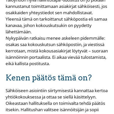
kannustanut toimittamaan asiakirjat sähköisesti, jos
osakkaiden yhteystiedot sen mahdollistavat.
Yleensä tämä on tarkoittanut sähköpostia eli samaa
kanavaa, johon kokouskutsukin on pyydetty
lähettämään.
Nykypäivän ratkaisu menee askeleen pidemmälle:
osakas saa kokouskutsun sähköpostiin, ja viestissä
kerrotaan, mistä kokousasiakirjat löytyvät – suoraan
isännöinnin portaalista. Ei aikaa vievää tulostamista,
eikä kallista postitusta.
Kenen päätös tämä on?
Sähköiseen asiointiin siirtymisestä kannattaa kertoa
yhtiökokouksessa ja ottaa se siellä käsittelyyn.
Oikeastaan hallituksella on toimivalta tehdä päätös
itsekin. Hallitushan valitsee isännöitsijän ja sopii