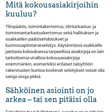
Mitä kokousasiakirjoihin
kuuluu?
Tilinpäätös, toimintakertomus, tilintarkastus- ja
toiminnantarkastuskertomus sekä hallituksen ja
osakkaiden päätösehdotukset ja
kunnossapitotarveselvitys. Käytännössä osakkaille
jaettavia kokouksessa tarpeellisia asiakirjoja on lain
tarkoittamia virallisia kokousasiakirjoja
enemmänkin, esimerkiksi erilaiset taloyhtiön
rakennusten kuntoa koskevat selvitykset voivat olla
satoja sivuja pitkiä.
Sähköinen asiointi on jo
arkea – tai sen pitäisi olla
Taloyhtiön hyvä hallintotapa -suositus on jo pitkään