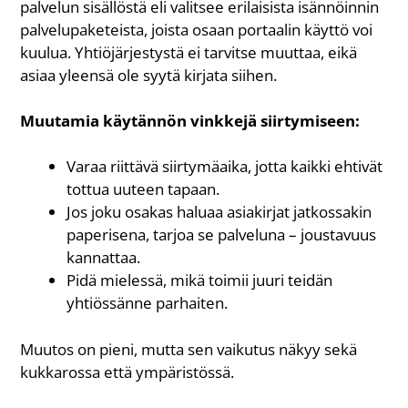
palvelun sisällöstä eli valitsee erilaisista isännöinnin
palvelupaketeista, joista osaan portaalin käyttö voi
kuulua. Yhtiöjärjestystä ei tarvitse muuttaa, eikä
asiaa yleensä ole syytä kirjata siihen.
Muutamia käytännön vinkkejä siirtymiseen:
Varaa riittävä siirtymäaika, jotta kaikki ehtivät
tottua uuteen tapaan.
Jos joku osakas haluaa asiakirjat jatkossakin
paperisena, tarjoa se palveluna – joustavuus
kannattaa.
Pidä mielessä, mikä toimii juuri teidän
yhtiössänne parhaiten.
Muutos on pieni, mutta sen vaikutus näkyy sekä
kukkarossa että ympäristössä.