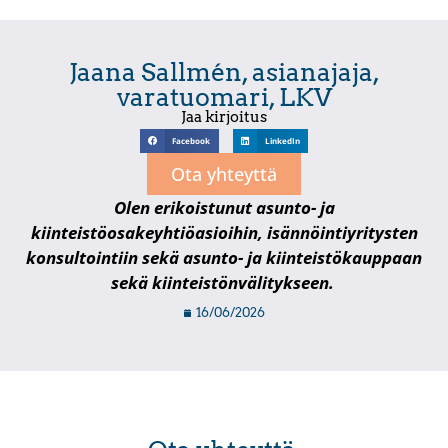
Jaana Sallmén, asianajaja,
varatuomari, LKV
Jaa kirjoitus
Facebook
LinkedIn
Ota yhteyttä
Olen erikoistunut asunto- ja
kiinteistöosakeyhtiöasioihin, isännöintiyritysten
konsultointiin sekä asunto- ja kiinteistökauppaan
sekä kiinteistönvälitykseen.
16/06/2026