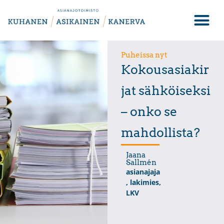
Puheissa nyt
Kokousasiakir
jat sähköiseksi
– onko se
mahdollista?
Jaana
Sallmén
asianajaja
, lakimies,
LKV