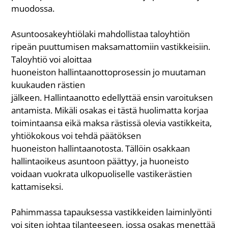
muodossa.
Asuntoosakeyhtiölaki mahdollistaa taloyhtiön
ripeän puuttumisen maksamattomiin vastikkeisiin.
Taloyhtiö voi aloittaa
huoneiston hallintaanottoprosessin jo muutaman
kuukauden rästien
jälkeen. Hallintaanotto edellyttää ensin varoituksen
antamista. Mikäli osakas ei tästä huolimatta korjaa
toimintaansa eikä maksa rästissä olevia vastikkeita,
yhtiökokous voi tehdä päätöksen
huoneiston hallintaanotosta. Tällöin osakkaan
hallintaoikeus asuntoon päättyy, ja huoneisto
voidaan vuokrata ulkopuoliselle vastikerästien
kattamiseksi.
Pahimmassa tapauksessa vastikkeiden laiminlyönti
voi siten johtaa tilanteeseen, jossa osakas menettää