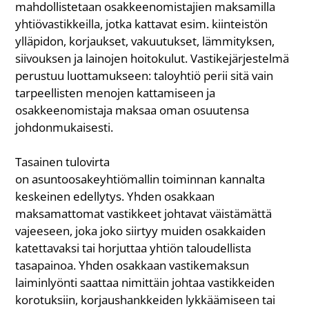
mahdollistetaan osakkeenomistajien maksamilla
yhtiövastikkeilla, jotka kattavat esim. kiinteistön
ylläpidon, korjaukset, vakuutukset, lämmityksen,
siivouksen ja lainojen hoitokulut. Vastikejärjestelmä
perustuu luottamukseen: taloyhtiö perii sitä vain
tarpeellisten menojen kattamiseen ja
osakkeenomistaja maksaa oman osuutensa
johdonmukaisesti.
Tasainen tulovirta
on asuntoosakeyhtiömallin toiminnan kannalta
keskeinen edellytys. Yhden osakkaan
maksamattomat vastikkeet johtavat väistämättä
vajeeseen, joka joko siirtyy muiden osakkaiden
katettavaksi tai horjuttaa yhtiön taloudellista
tasapainoa. Yhden osakkaan vastikemaksun
laiminlyönti saattaa nimittäin johtaa vastikkeiden
korotuksiin, korjaushankkeiden lykkäämiseen tai