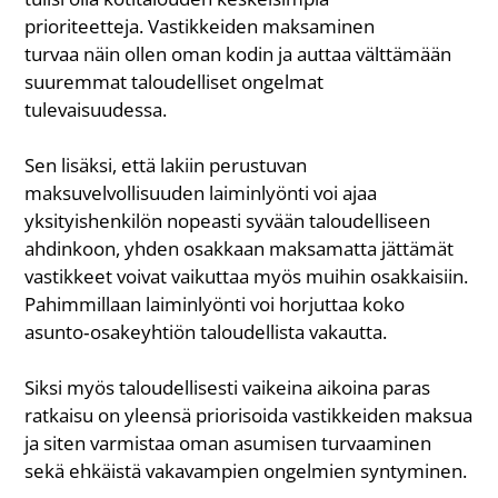
prioriteetteja. Vastikkeiden maksaminen
turvaa näin ollen oman kodin ja auttaa välttämään
suuremmat taloudelliset ongelmat
tulevaisuudessa.
Sen lisäksi, että lakiin perustuvan
maksuvelvollisuuden laiminlyönti voi ajaa
yksityishenkilön nopeasti syvään taloudelliseen
ahdinkoon, yhden osakkaan maksamatta jättämät
vastikkeet voivat vaikuttaa myös muihin osakkaisiin.
Pahimmillaan laiminlyönti voi horjuttaa koko
asunto
‑
osakeyhtiön taloudellista vakautta.
Siksi myös taloudellisesti vaikeina aikoina paras
ratkaisu on yleensä priorisoida vastikkeiden maksua
ja siten varmistaa oman asumisen turvaaminen
sekä ehkäistä vakavampien ongelmien syntyminen.