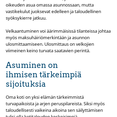
oikeuden asua omassa asunnossaan, mutta
vastikekulut juoksevat edelleen ja taloudellinen
syöksykierre jatkuu.
Velkaantuminen voi äärimmäisissä tilanteissa johtaa
myös maksuhäiriömerkintään ja asunnon
ulosmittaamiseen. Ulosmittaus on velkojien
viimeinen keino turvata saatavien perintä.
Asuminen on
ihmisen tärkeimpiä
sijoituksia
Oma koti on yksi elämän tärkeimmistä
turvapaikoista ja arjen peruspilareista. Siksi myös
taloudellisesti vaikeina aikoina sen säilyttämisen
tulisi olla kotitalouden keskeisimpiä