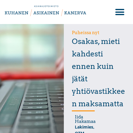
Puheissa nyt
Osakas, mieti
kahdesti
ennen kuin
jätät
yhtiövastikkee
n maksamatta
Iida
Hakamaa
Lakimies,