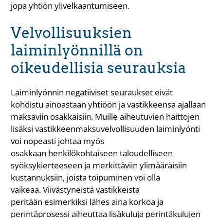
jopa yhtiön ylivelkaantumiseen.
Velvollisuuksien
laiminlyönnillä on
oikeudellisia seurauksia
Laiminlyönnin negatiiviset seuraukset eivät
kohdistu ainoastaan yhtiöön ja vastikkeensa ajallaan
maksaviin osakkaisiin. Muille aiheutuvien haittojen
lisäksi vastikkeenmaksuvelvollisuuden laiminlyönti
voi nopeasti johtaa myös
osakkaan henkilökohtaiseen taloudelliseen
syöksykierteeseen ja merkittäviin ylimääräisiin
kustannuksiin, joista toipuminen voi olla
vaikeaa. Viivästyneistä vastikkeista
peritään esimerkiksi lähes aina korkoa ja
perintäprosessi aiheuttaa lisäkuluja perintäkulujen