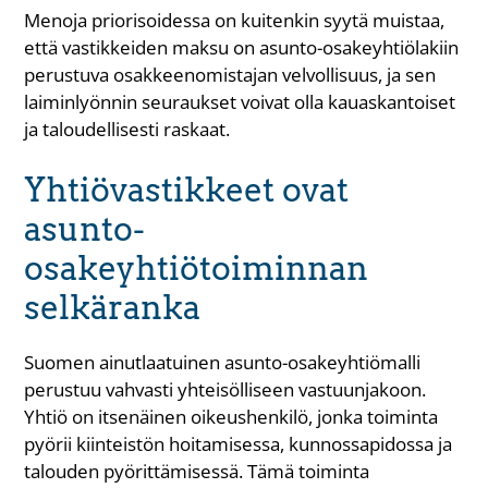
Menoja priorisoidessa on kuitenkin syytä muistaa,
että vastikkeiden maksu on asunto-osakeyhtiölakiin
perustuva osakkeenomistajan velvollisuus, ja sen
laiminlyönnin seuraukset voivat olla kauaskantoiset
ja taloudellisesti raskaat.
Yhtiövastikkeet ovat
asunto-
osakeyhtiötoiminnan
selkäranka
Suomen ainutlaatuinen asunto-osakeyhtiömalli
perustuu vahvasti yhteisölliseen vastuunjakoon.
Yhtiö on itsenäinen oikeushenkilö, jonka toiminta
pyörii kiinteistön hoitamisessa, kunnossapidossa ja
talouden pyörittämisessä. Tämä toiminta