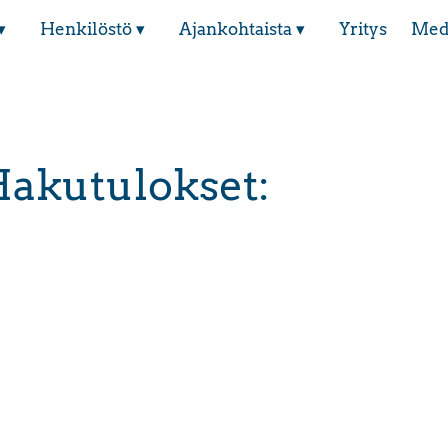
▾
Henkilöstö ▾
Ajankohtaista ▾
Yritys
Med
akutulokset: