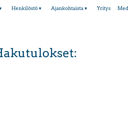
▾
Henkilöstö ▾
Ajankohtaista ▾
Yritys
Med
akutulokset: