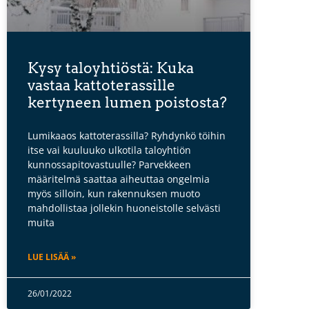
Kysy taloyhtiöstä: Kuka
vastaa kattoterassille
kertyneen lumen poistosta?
Lumikaaos kattoterassilla? Ryhdynkö töihin
itse vai kuuluuko ulkotila taloyhtiön
kunnossapitovastuulle? Parvekkeen
määritelmä saattaa aiheuttaa ongelmia
myös silloin, kun rakennuksen muoto
mahdollistaa jollekin huoneistolle selvästi
muita
LUE LISÄÄ »
26/01/2022