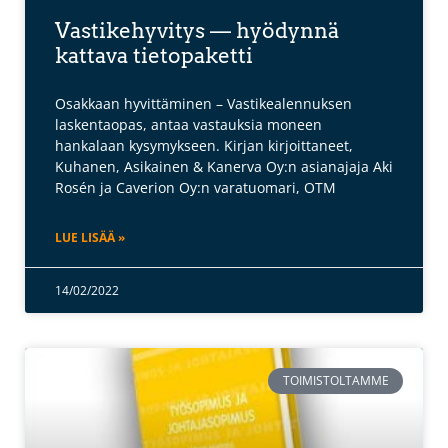
Vastikehyvitys — hyödynnä
kattava tietopaketti
Osakkaan hyvittäminen – Vastikealennuksen
laskentaopas, antaa vastauksia moneen
hankalaan kysymykseen. Kirjan kirjoittaneet,
Kuhanen, Asikainen & Kanerva Oy:n asianajaja Aki
Rosén ja Caverion Oy:n varatuomari, OTM
LUE LISÄÄ »
14/02/2022
TOIMISTOLTAMME