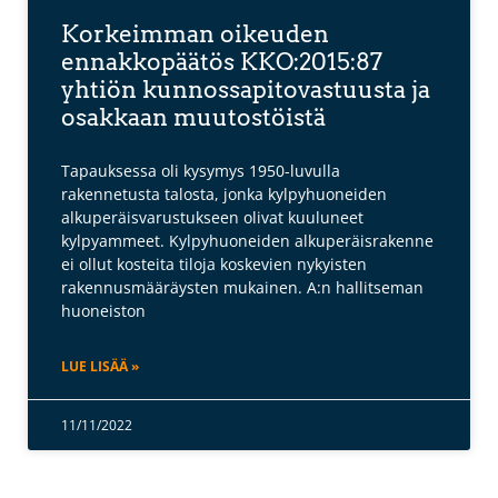
Korkeimman oikeuden
ennakkopäätös KKO:2015:87
yhtiön kunnossapitovastuusta ja
osakkaan muutostöistä
Tapauksessa oli kysymys 1950-luvulla
rakennetusta talosta, jonka kylpyhuoneiden
alkuperäisvarustukseen olivat kuuluneet
kylpyammeet. Kylpyhuoneiden alkuperäisrakenne
ei ollut kosteita tiloja koskevien nykyisten
rakennusmääräysten mukainen. A:n hallitseman
huoneiston
LUE LISÄÄ »
11/11/2022