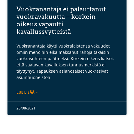
Vuokranantaja ei palauttanut
vuokravakuutta – korkein
oikeus vapautti
kavallussyytteistä
Vuokranantaja käytti vuokralaistensa vakuudet
omiin menoihin eikä maksanut rahoja takaisin
vuokrasuhteen päätteeksi. Korkein oikeus katsoi,
että saatavan kavalluksen tunnusmerkistö ei
täyttynyt. Tapauksen asianosaiset vuokrasivat
asuinhuoneiston
LUE LISÄÄ »
25/08/2021