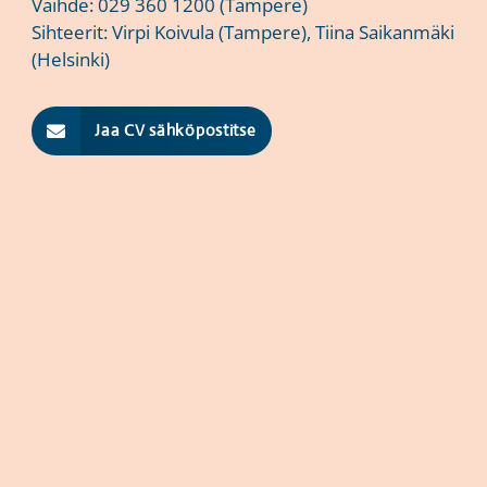
Vaihde:
029 360 1200
(Tampere)
Sihteerit:
Virpi Koivula
(Tampere),
Tiina Saikanmäki
(Helsinki)
Jaa CV sähköpostitse