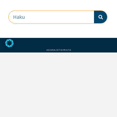
© All rights reserved | Asianajotoimisto Kuhanen, Asikainen &
Kanerva
Tietosuojaseloste