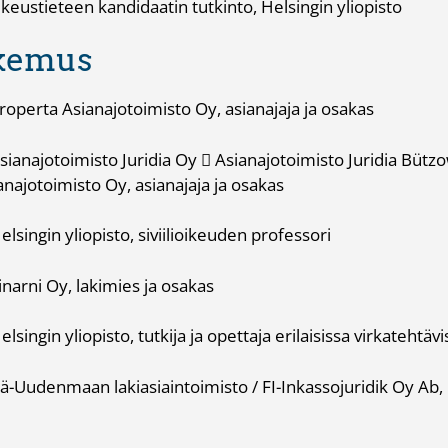
eteen kandidaatin tutkinto, Helsingin yliopisto
kemus
perta Asianajotoimisto Oy, asianajaja ja osakas
anajotoimisto Juridia Oy  Asianajotoimisto Juridia Bütz
najotoimisto Oy, asianajaja ja osakas
ingin yliopisto, siviilioikeuden professori
arni Oy, lakimies ja osakas
ngin yliopisto, tutkija ja opettaja erilaisissa virkatehtävi
Uudenmaan lakiasiaintoimisto / FI-Inkassojuridik Oy Ab, 