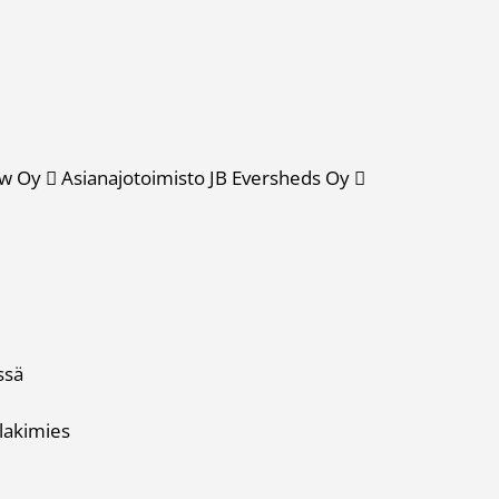
ow Oy  Asianajotoimisto JB Eversheds Oy 
ssä
lakimies