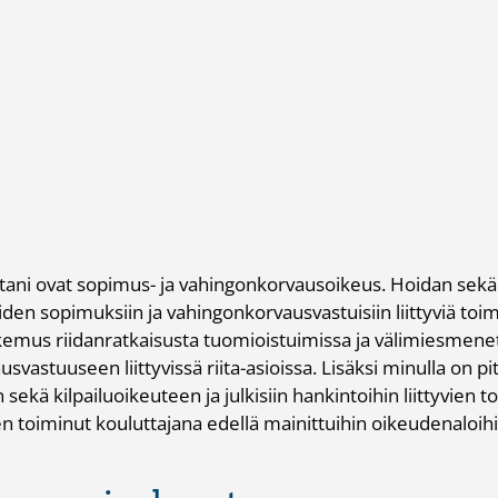
tani ovat sopimus- ja vahingonkorvausoikeus. Hoidan sekä y
öiden sopimuksiin ja vahingonkorvausvastuisiin liittyviä toim
mus riidanratkaisusta tuomioistuimissa ja väli­miesmenett
svastuuseen liittyvissä riita-asioissa. Lisäksi minulla on 
n sekä kilpailuoikeuteen ja julkisiin hankintoihin liittyvien
n toiminut kou­luttajana edellä mainittuihin oikeudenaloihi