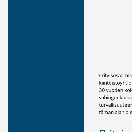
Erityisosaamis
kiinteistöyhti
30 vuoden koke
vahingonkorvau
turvallisuutee
tämän ajan ole