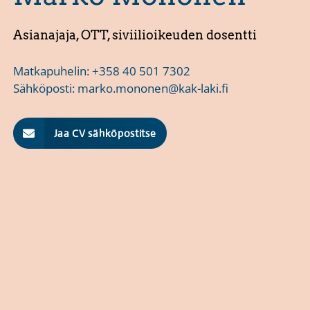
Asianajaja, OTT, siviilioikeuden dosentti
Matkapuhelin:
+358 40 501 7302
Sähköposti:
marko.mononen@kak-laki.fi
Jaa CV sähköpostitse