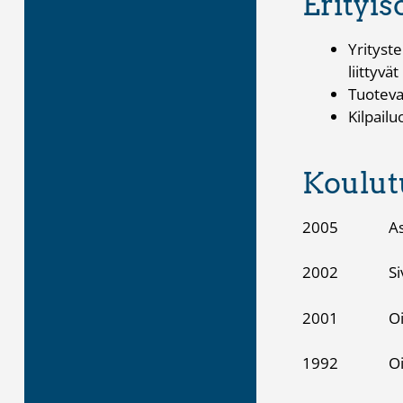
Erityi
Yrityste
liittyvät
Tuoteva
Kilpailu
Koulut
2005 Asiana
2002 Siviilio
2001 Oikeusti
1992 Oikeusti