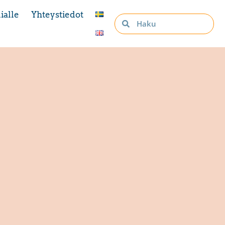
ialle
Yhteystiedot