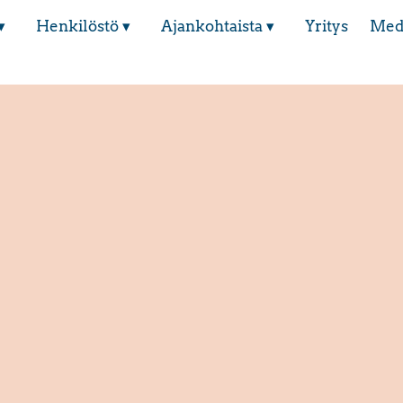
▾
Henkilöstö ▾
Ajankohtaista ▾
Yritys
Med