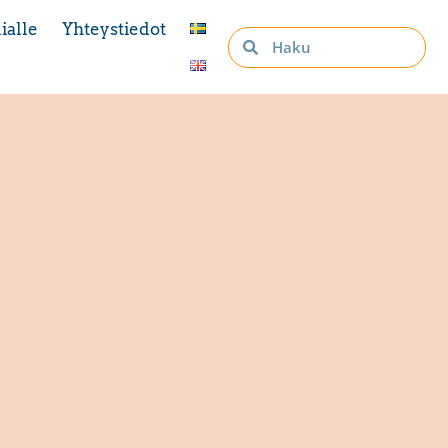
ialle
Yhteystiedot