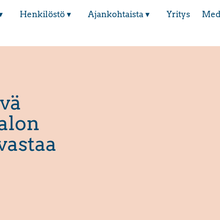
▾
Henkilöstö ▾
Ajankohtaista ▾
Yritys
Med
yvä
talon
vastaa