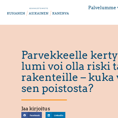
Palvelumme 
Parvekkeelle kert
lumi voi olla riski 
rakenteille – kuka 
sen poistosta?
Jaa kirjoitus
Facebook
LinkedIn