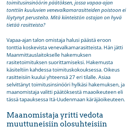
toimitusinsinöörin päätöksen, jossa vapaa-ajan
tonttiin kuuluvien venevalkamarasitteiden poistoon ei
löytynyt perusteita.
Mitä kiinteistön ostajan on hyvä
tietää rasitteista?
Vapaa-ajan talon omistaja halusi päästä eroon
tonttia koskevista venevalkamarasitteista. Hän jätti
Maanmittauslaitokselle hakemuksen
rasitetoimituksen suorittamiseksi. Hakemusta
käsiteltiin kahdessa toimituskokouksessa. Oikeus
rasitteisiin kuului yhteensä 27 eri tilalle. Asiaa
selvittänyt toimitusinsinööri hylkäsi hakemuksen, ja
maanomistaja valitti päätöksestä maaoikeuteen eli
tässä tapauksessa Itä-Uudenmaan käräjäoikeuteen.
Maanomistaja yritti vedota
muuttuneisiin olosuhteisiin