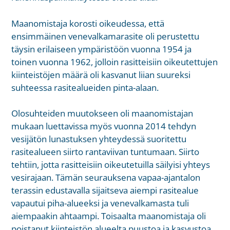
Maanomistaja korosti oikeudessa, että
ensimmäinen venevalkamarasite oli perustettu
täysin erilaiseen ympäristöön vuonna 1954 ja
toinen vuonna 1962, jolloin rasitteisiin oikeutettujen
kiinteistöjen määrä oli kasvanut liian suureksi
suhteessa rasitealueiden pinta-alaan.
Olosuhteiden muutokseen oli maanomistajan
mukaan luettavissa myös vuonna 2014 tehdyn
vesijätön lunastuksen yhteydessä suoritettu
rasitealueen siirto rantaviivan tuntumaan. Siirto
tehtiin, jotta rasitteisiin oikeutetuilla säilyisi yhteys
vesirajaan. Tämän seurauksena vapaa-ajantalon
terassin edustavalla sijaitseva aiempi rasitealue
vapautui piha-alueeksi ja venevalkamasta tuli
aiempaakin ahtaampi. Toisaalta maanomistaja oli
poistanut kiinteistön alueelta puustoa ja kasvustoa,