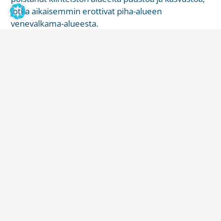
jotka aikaisemmin erottivat piha-alueen
venevalkama-alueesta.
Mikä on vesijättömaa?
Vesijättömaa on maan kohoamisen tai vedenpinnan
laskemisen takia vapautunutta maata. Esiin tullut
maa ei yleensä kuulu rantatonttiin vaan vesialueen
omistajalle. Mökkitontin ostoa harkitsevalle voi tulla
yllätyksenä se, ettei ranta kuulukaan myynnissä
olevaan tonttiin. Tästä syystä kiinteistön todelliset
rajat tulee selvittää tarkoin.
Vaarana vapaa-ajan asuntojen
arvon lasku
Rasiteoikeuden haltijat korostivat, että rasitteet on
aikoinaan perustettu rasitetun ja oikeutettujen