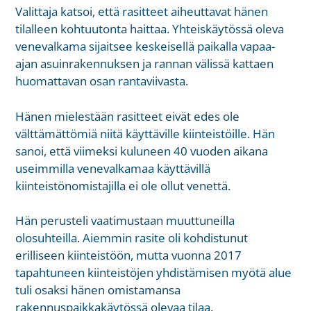
Valittaja katsoi, että rasitteet aiheuttavat hänen
tilalleen kohtuutonta haittaa. Yhteiskäytössä oleva
venevalkama sijaitsee keskeisellä paikalla vapaa-
ajan asuinrakennuksen ja rannan välissä kattaen
huomattavan osan rantaviivasta.
Hänen mielestään rasitteet eivät edes ole
välttämättömiä niitä käyttäville kiinteistöille. Hän
sanoi, että viimeksi kuluneen 40 vuoden aikana
useimmilla venevalkamaa käyttävillä
kiinteistönomistajilla ei ole ollut venettä.
Hän perusteli vaatimustaan muuttuneilla
olosuhteilla. Aiemmin rasite oli kohdistunut
erilliseen kiinteistöön, mutta vuonna 2017
tapahtuneen kiinteistöjen yhdistämisen myötä alue
tuli osaksi hänen omistamansa
rakennuspaikkakäytössä olevaa tilaa.