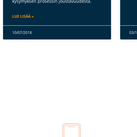
kysymyksen prosessin joustavuudesta.
LUE LISÄÄ »
10/07/2018
03/