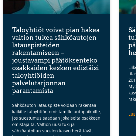
Taloyhtiöt voivat pian hakea
Sä
valtion tukea sähköautojen
tu
latauspisteiden
pä
rakentamiseen –
he
joustavampi päätöksenteko
osakkaiden kesken edistäisi
Lii
til
taloyhtiöiden
201
palvelutarjonnan
Myö
parantamista
kas
rak
Sähköauton latauspiste voidaan rakentaa
kaikille taloyhtiön omistamille autopaikoille,
LUE
jos suostumus saadaan jokaiselta osakkeen
omistajalta. Valtion uusi tuki ja
sähköautoilun suosion kasvu herättävät