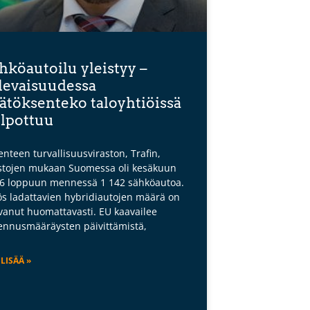
hköautoilu yleistyy –
levaisuudessa
ätöksenteko taloyhtiöissä
lpottuu
kenteen turvallisuusviraston, Trafin,
astojen mukaan Suomessa oli kesäkuun
6 loppuun mennessä 1 142 sähköautoa.
s ladattavien hybridiautojen määrä on
vanut huomattavasti. EU kaavailee
ennusmääräysten päivittämistä,
 LISÄÄ »