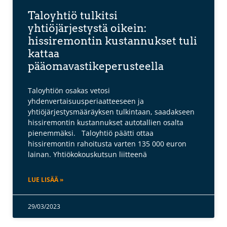
Taloyhtiö tulkitsi
yhtiöjärjestystä oikein:
hissiremontin kustannukset tuli
kattaa
pääomavastikeperusteella
Taloyhtiön osakas vetosi
yhdenvertaisuusperiaatteeseen ja
yhtiöjärjestysmääräyksen tulkintaan, saadakseen
hissiremontin kustannukset autotallien osalta
pienemmäksi. Taloyhtiö päätti ottaa
hissiremontin rahoitusta varten 135 000 euron
lainan. Yhtiökokouskutsun liitteenä
LUE LISÄÄ »
29/03/2023