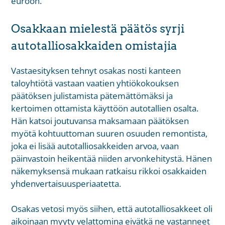
euroon.
Osakkaan mielestä päätös syrji
autotalliosakkaiden omistajia
Vastaesityksen tehnyt osakas nosti kanteen
taloyhtiötä vastaan vaatien yhtiökokouksen
päätöksen julistamista pätemättömäksi ja
kertoimen ottamista käyttöön autotallien osalta.
Hän katsoi joutuvansa maksamaan päätöksen
myötä kohtuuttoman suuren osuuden remontista,
joka ei lisää autotalliosakkeiden arvoa, vaan
päinvastoin heikentää niiden arvonkehitystä. Hänen
näkemyksensä mukaan ratkaisu rikkoi osakkaiden
yhdenvertaisuusperiaatetta.
Osakas vetosi myös siihen, että autotalliosakkeet oli
aikoinaan myyty velattomina eivätkä ne vastanneet