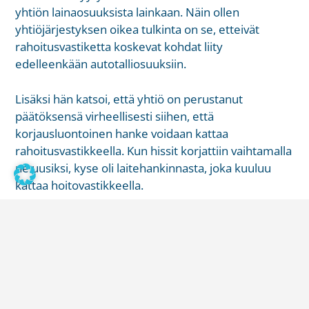
yhtiön lainaosuuksista lainkaan. Näin ollen
yhtiöjärjestyksen oikea tulkinta on se, etteivät
rahoitusvastiketta koskevat kohdat liity
edelleenkään autotalliosuuksiin.
Lisäksi hän katsoi, että yhtiö on perustanut
päätöksensä virheellisesti siihen, että
korjausluontoinen hanke voidaan kattaa
rahoitusvastikkeella. Kun hissit korjattiin vaihtamalla
ne uusiksi, kyse oli laitehankinnasta, joka kuuluu
kattaa hoitovastikkeella.
Kyseessä oli teknisesti ja
taloudellisesti laaja hanke
Etelä-Karjalan käräjäoikeus vahvisti taloyhtiön
näkemyksen oikeaksi: yhdenvertaisuusperiaate ei