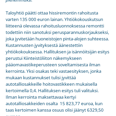
Taloyhtiö päätti ottaa hissiremontin rahoitusta
varten 135 000 euron lainan. Yhtiökokouskutsun
liitteenä olevassa rahoitusluonnoksessa remontti
todettiin niin sanotuksi perusparannuskorjaukseksi,
joka jyvitetään huoneistojen pinta-alojen suhteessa.
Kustannusten jyvityksestä äänestettiin
yhtiökokouksessa. Hallituksen ja isännöitsijän esitys
perustui Kiinteistöliiton näkemykseen
pääomavastikeperusteen soveltamisesta ilman
kerrointa. Yksi osakas teki vastaesityksen, jonka
mukaan kustannukset tulisi jyvittää
autotalliosakkeille hoitovastikkeen mukaisella
kertoimella 0,4. Hallituksen esitys tuli valituksi.
Ilman kerrointa
maksettavaa kertyi
autotalliosakkeiden osalta 15 823,77 euroa, kun
taas kertoimen kanssa osuus olisi jäänyt 6329,50