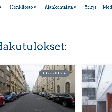
▾
Henkilöstö ▾
Ajankohtaista ▾
Yritys
Med
akutulokset:
AJANKOHTAISTA