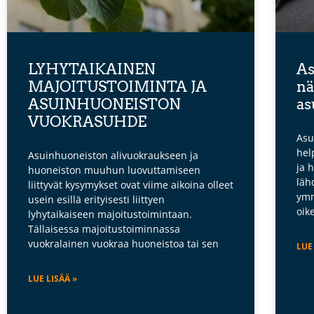
LYHYTAIKAINEN
As
MAJOITUSTOIMINTA JA
nä
ASUINHUONEISTON
as
VUOKRASUHDE
Asu
hel
Asuinhuoneiston alivuokraukseen ja
ja 
huoneiston muuhun luovuttamiseen
läh
liittyvät kysymykset ovat viime aikoina olleet
ymm
usein esillä erityisesti liittyen
oik
lyhytaikaiseen majoitustoimintaan.
Tällaisessa majoitustoiminnassa
vuokralainen vuokraa huoneistoa tai sen
LUE
LUE LISÄÄ »