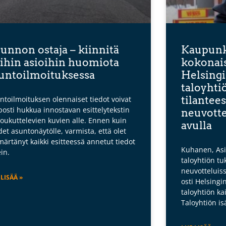
unnon ostaja – kiinnitä
Kaupunki
ihin asioihin huomiota
kokonai
untoilmoituksessa
Helsingi
taloyhtiö
tilantees
ntoilmoituksen olennaiset tiedot voivat
posti hukkua innostavan esittelytekstin
neuvotte
houkuttelevien kuvien alle. Ennen kuin
avulla
det asuntonäytölle, varmista, että olet
ärtänyt kaikki esitteessä annetut tiedot
Kuhanen, Asi
ein.
taloyhtiön tu
neuvotteluiss
 LISÄÄ »
osti Helsingi
taloyhtiön ka
Taloyhtiön is