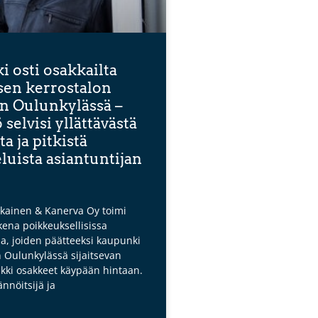
 osti osakkailta
sen kerrostalon
n Oulunkylässä –
 selvisi yllättävästä
ta ja pitkistä
luista asiantuntijan
kainen & Kanerva Oy toimi
kena poikkeuksellisissa
a, joiden päätteeksi kaupunki
n Oulunkylässä sijaitsevan
ikki osakkeet käypään hintaan.
ännöitsijä ja