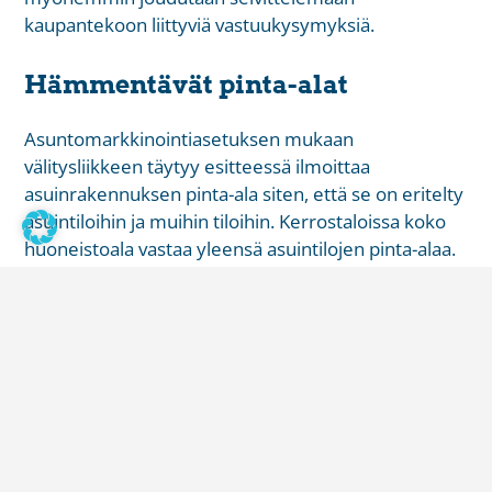
kaupantekoon liittyviä vastuukysymyksiä.
Hämmentävät pinta-alat
Asuntomarkkinointiasetuksen mukaan
välitysliikkeen täytyy esitteessä ilmoittaa
asuinrakennuksen pinta-ala siten, että se on eritelty
asuintiloihin ja muihin tiloihin. Kerrostaloissa koko
huoneistoala vastaa yleensä asuintilojen pinta-alaa.
Jos rakennuksen pinta-alasta ei ole varmaa tietoa,
tämä on tuotava esille esitetekstissä ja muussa
materiaalissa. Mitä sitten tarkoittaa, jos esitteessä
tai asunnon kauppakirjassa lukee ”tämän ikäisessä
kohteessa yhtiöjärjestykseen merkitty pinta-ala voi
poiketa todellisesta pinta-alasta
”
? Vasta 1.1.1992
jälkeen perustetuissa asunto-osakeyhtiössä on
edellytetty, että yhtiöjärjestykseen merkitty pinta-