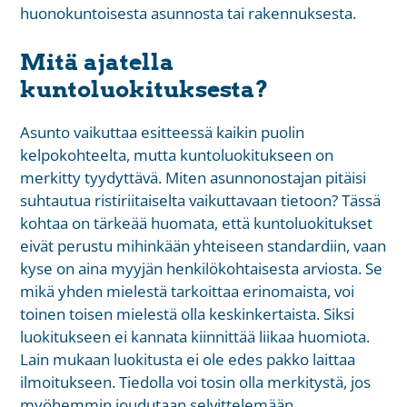
huonokuntoisesta asunnosta tai rakennuksesta.
Mitä ajatella
kuntoluokituksesta?
Asunto vaikuttaa esitteessä kaikin puolin
kelpokohteelta, mutta kuntoluokitukseen on
merkitty tyydyttävä. Miten asunnonostajan pitäisi
suhtautua ristiriitaiselta vaikuttavaan tietoon? Tässä
kohtaa on tärkeää huomata, että kuntoluokitukset
eivät perustu mihinkään yhteiseen standardiin, vaan
kyse on aina myyjän henkilökohtaisesta arviosta. Se
mikä yhden mielestä tarkoittaa erinomaista, voi
toinen toisen mielestä olla keskinkertaista. Siksi
luokitukseen ei kannata kiinnittää liikaa huomiota.
Lain mukaan luokitusta ei ole edes pakko laittaa
ilmoitukseen. Tiedolla voi tosin olla merkitystä, jos
myöhemmin joudutaan selvittelemään