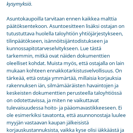
kysymyksiä.
Asuntokaupoilla tarvitaan ennen kaikkea malttia
päätöksentekoon. Asuntoesitteen lisäksi ostajan on
tutustuttava huolella taloyhtiön yhtiöjärjestykseen,
tilinpäätökseen, isännöitsijäntodistukseen ja
kunnossapitotarveselvitykseen. Lue
tästä
tarkemmin, mitkä ovat näiden dokumenttien
oleelliset kohdat. Muista myös, että ostajalla on lain
mukaan kohteen
ennakkotarkistusvelvollisuus
. On
tärkeää, että ostaja ymmärtää, millaisia korjauksia
rakennuksen iän, silmämääräisten havaintojen ja
keskeisten dokumenttien perusteella taloyhtiössä
on odotettavissa, ja miten ne vaikuttavat
tulevaisuudessa hoito- ja pääomavastikkeeseen. Ei
ole esimerkiksi tavatonta, että asunnonostaja luulee
myyjän vastaavan kaupan jälkeisistä
korjauskustannuksista, vaikka kyse olisi iäkkäästä ja