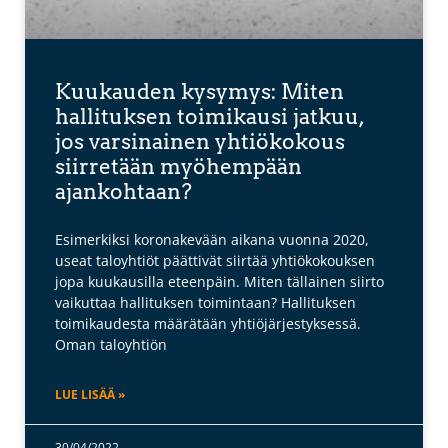
Kuukauden kysymys: Miten
hallituksen toimikausi jatkuu,
jos varsinainen yhtiökokous
siirretään myöhempään
ajankohtaan?
Esimerkiksi koronakevään aikana vuonna 2020,
useat taloyhtiöt päättivät siirtää yhtiökokouksen
jopa kuukausilla eteenpäin. Miten tällainen siirto
vaikuttaa hallituksen toimintaan? Hallituksen
toimikaudesta määrätään yhtiöjärjestyksessä.
Oman taloyhtiön
LUE LISÄÄ »
30/04/2022