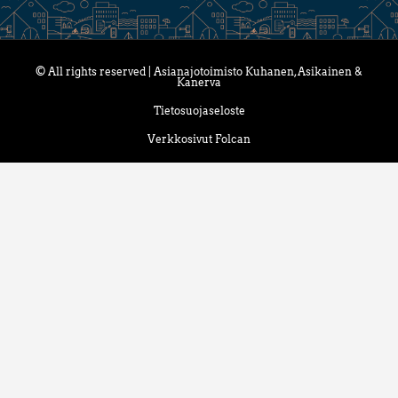
© All rights reserved | Asianajotoimisto Kuhanen, Asikainen &
Kanerva
Tietosuojaseloste
Verkkosivut Folcan