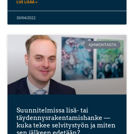
LUE LISÄÄ »
30/04/2022
AJANKOHTAISTA
Suunnitelmissa lisä- tai
täydennysrakentamishanke —
kuka tekee selvitystyön ja miten
sen jälkeen edetään?