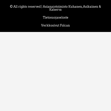
© All rights reserved | Asianajotoimisto Kuhanen, Asikainen &
Kanerva
Tietosuojaseloste
Verkkosivut Folcan