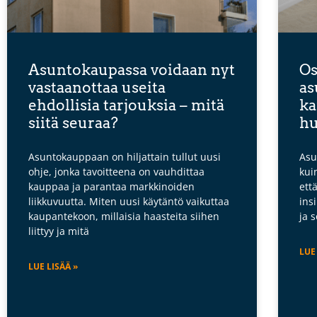
Asuntokaupassa voidaan nyt
Os
vastaanottaa useita
as
ehdollisia tarjouksia – mitä
ka
siitä seuraa?
hu
Asuntokauppaan on hiljattain tullut uusi
Asu
ohje, jonka tavoitteena on vauhdittaa
kui
kauppaa ja parantaa markkinoiden
ett
liikkuvuutta. Miten uusi käytäntö vaikuttaa
ins
kaupantekoon, millaisia haasteita siihen
ja 
liittyy ja mitä
LUE
LUE LISÄÄ »