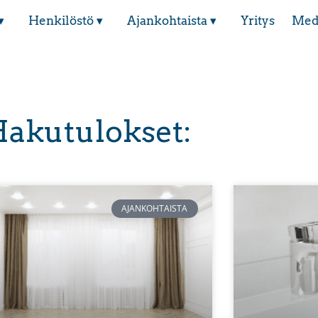
▾
Henkilöstö ▾
Ajankohtaista ▾
Yritys
Med
akutulokset:
AJANKOHTAISTA