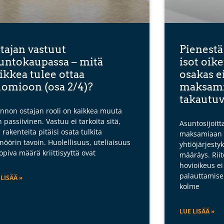
tajan vastuut
Pienestä
untokaupassa – mitä
isot oik
ikkea tulee ottaa
osakas e
omioon (osa 2/4)?
maksami
takautuv
nnon ostajan rooli on kaikkea muuta
n passiivinen. Vastuu ei tarkoita sitä,
Asuntosijoitta
ä rakenteita pitäisi osata tulkita
maksamiaan v
inöörin tavoin. Huolellisuus, uteliaisuus
yhtiöjärjestyk
sopiva määrä kriittisyyttä ovat
määräys. Riitel
hovioikeus e
palauttamisel
 LISÄÄ »
kolme
LUE LISÄÄ »