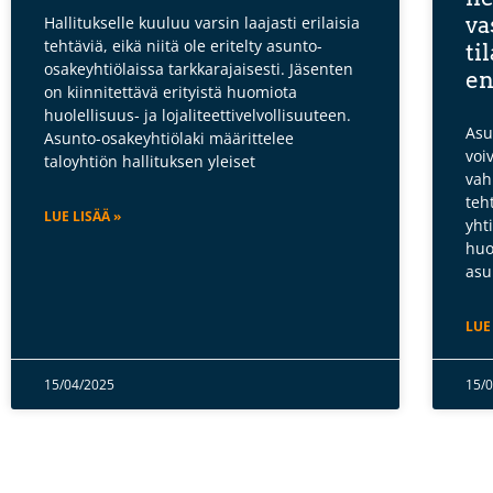
va
Hallitukselle kuuluu varsin laajasti erilaisia
tehtäviä, eikä niitä ole eritelty asunto-
ti
osakeyhtiölaissa tarkkarajaisesti. Jäsenten
en
on kiinnitettävä erityistä huomiota
huolellisuus- ja lojaliteettivelvollisuuteen.
Asu
Asunto-osakeyhtiölaki määrittelee
voi
taloyhtiön hallituksen yleiset
vah
teh
LUE LISÄÄ »
yht
huo
asu
LUE
15/04/2025
15/