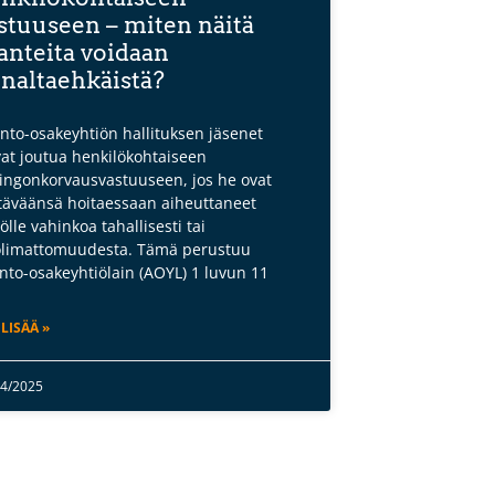
stuuseen – miten näitä
lanteita voidaan
naltaehkäistä?
nto-osakeyhtiön hallituksen jäsenet
vat joutua henkilökohtaiseen
ingonkorvausvastuuseen, jos he ovat
täväänsä hoitaessaan aiheuttaneet
iölle vahinkoa tahallisesti tai
limattomuudesta. Tämä perustuu
nto-osakeyhtiölain (AOYL) 1 luvun 11
 LISÄÄ »
04/2025