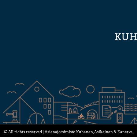
© All rights reserved | Asianajotoimisto Kuhanen, Asikainen & Kanerva