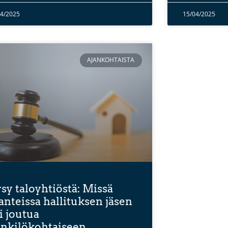
04/2025
15/04/2025
AJANKOHTAISTA
sy taloyhtiöstä: Missä
lanteissa hallituksen jäsen
i joutua
nkilökohtaiseen