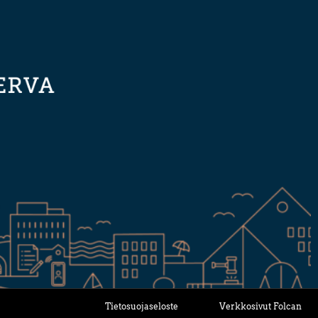
Tietosuojaseloste
Verkkosivut Folcan