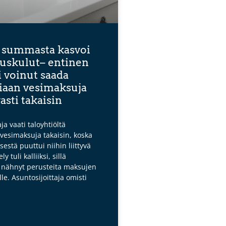
 summasta kasvoi
euskulut– entinen
i voinut saada
aan vesimaksuja
asti takaisin
ja vaati taloyhtiöltä
esimaksuja takaisin, koska
sestä puuttui niihin liittyvä
y tuli kalliiksi, sillä
i nähnyt perusteita maksujen
le. Asuntosijoittaja omisti