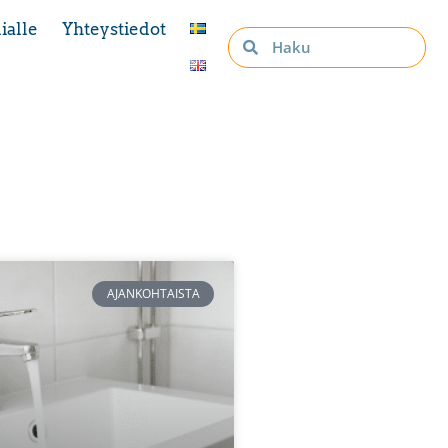
ialle
Yhteystiedot
AJANKOHTAISTA