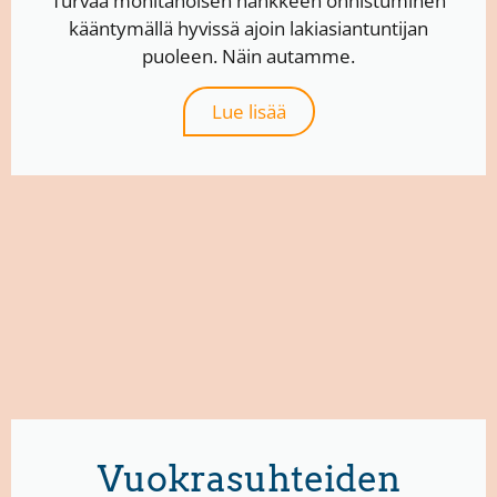
Turvaa monitahoisen hankkeen onnistuminen
kääntymällä hyvissä ajoin lakiasiantuntijan
puoleen. Näin autamme.
Lue lisää
Vuokrasuhteiden