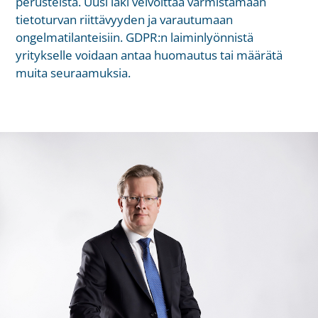
perusteista. Uusi laki velvoittaa varmistamaan
tietoturvan riittävyyden ja varautumaan
ongelmatilanteisiin. GDPR:n laiminlyönnistä
yritykselle voidaan antaa huomautus tai määrätä
muita seuraamuksia.