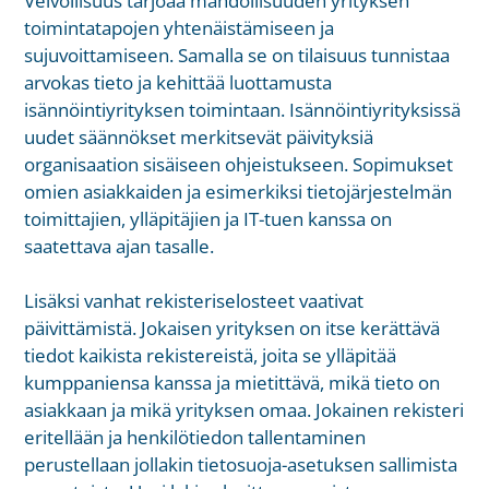
Velvollisuus tarjoaa mahdollisuuden yrityksen
toimintatapojen yhtenäistämiseen ja
sujuvoittamiseen. Samalla se on tilaisuus tunnistaa
arvokas tieto ja kehittää luottamusta
isännöintiyrityksen toimintaan. Isännöintiyrityksissä
uudet säännökset merkitsevät päivityksiä
organisaation sisäiseen ohjeistukseen. Sopimukset
omien asiakkaiden ja esimerkiksi tietojärjestelmän
toimittajien, ylläpitäjien ja IT-tuen kanssa on
saatettava ajan tasalle.
Lisäksi vanhat rekisteriselosteet vaativat
päivittämistä. Jokaisen yrityksen on itse kerättävä
tiedot kaikista rekistereistä, joita se ylläpitää
kumppaniensa kanssa ja mietittävä, mikä tieto on
asiakkaan ja mikä yrityksen omaa. Jokainen rekisteri
eritellään ja henkilötiedon tallentaminen
perustellaan jollakin tietosuoja-asetuksen sallimista