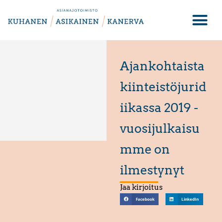
Ajankohtaista
kiinteistöjurid
iikassa 2019 -
vuosijulkaisu
mme on
ilmestynyt
Jaa kirjoitus
Facebook
LinkedIn