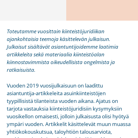
Toteutamme vuosittain kiinteistöjuridiikan
ajankohtaisia teemoja käsittelevän julkaisun.
Julkaisut sisältävät asiantuntijoidemme laatimia
artikkeleita sekä materiaalia kiinteistöalan
kiinnostavimmista oikeudellisista ongelmista ja
ratkaisuista.
Vuoden 2019 vuosijulkaisuun on laadittu
asiantuntija-artikkeleita asuinkiinteistöjen
tyypillisistä tilanteista vuoden aikana. Ajatus on
tarjota vastauksia kiinteistöjuridisiin kysymyksiin
vuosikellon omaisesti, jolloin julkaisusta olisi hyötyä
ympäri vuoden. Artikkelit käsittelevät muun muassa
yhtiökokouskutsua, taloyhtiön talousarviota,