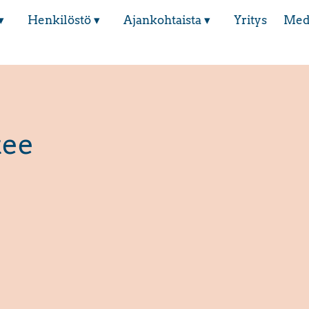
▾
Henkilöstö ▾
Ajankohtaista ▾
Yritys
Med
tee