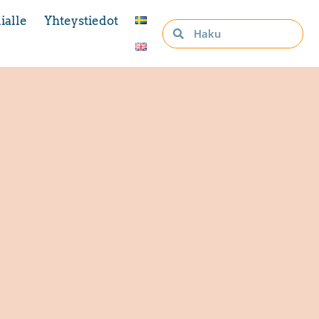
ialle
Yhteystiedot