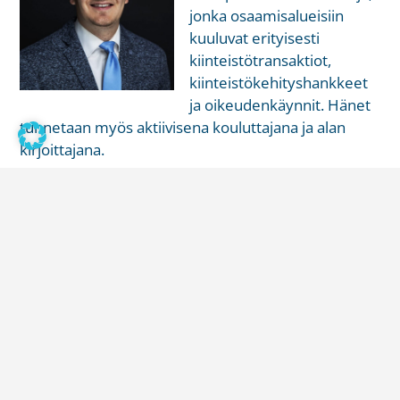
jonka osaamisalueisiin
kuuluvat erityisesti
kiinteistötransaktiot,
kiinteistökehityshankkeet
ja oikeudenkäynnit. Hänet
tunnetaan myös aktiivisena kouluttajana ja alan
kirjoittajana.
– Aloitin toimistossamme lähes tasan 10 vuotta
sitten oikeustieteen ylioppilaana, ja viimeisen
seitsemän juristivuoteni aikana olen päässyt
työskentelemään osana alan ehdotonta
kärkiporukkaa. Otan kutsun nöyränä vastaan ja
jatkan motivoituneena työtä asiakkaidemme
parhaaksi muuttuvassa toimintaympäristössä nyt
myös osakkaan roolissa, Kanerva sanoo.
Toimitusjohtaja
Kai Haarman
mukaan nimitykset