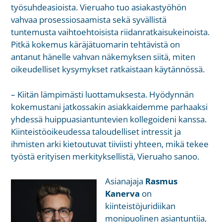
työsuhdeasioista. Vieruaho tuo asiakastyöhön
vahvaa prosessiosaamista sekä syvällistä
tuntemusta vaihtoehtoisista riidanratkaisukeinoista.
Pitkä kokemus käräjätuomarin tehtävistä on
antanut hänelle vahvan näkemyksen siitä, miten
oikeudelliset kysymykset ratkaistaan käytännössä.
– Kiitän lämpimästi luottamuksesta. Hyödynnän
kokemustani jatkossakin asiakkaidemme parhaaksi
yhdessä huippuasiantuntevien kollegoideni kanssa.
Kiinteistöoikeudessa taloudelliset intressit ja
ihmisten arki kietoutuvat tiiviisti yhteen, mikä tekee
työstä erityisen merkityksellistä, Vieruaho sanoo.
Asianajaja
Rasmus
Kanerva
on
kiinteistöjuridiikan
monipuolinen asiantuntija,