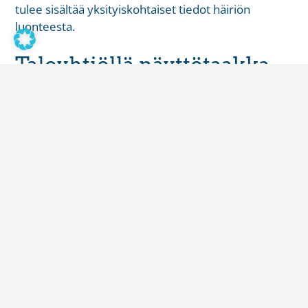
tulee sisältää yksityiskohtaiset tiedot häiriön
luonteesta.
Taloyhtiöllä näyttötaakka
Hallintaanottomenettelyssä vaaditaan kuitenkin
asukkaiden aktiivisuutta ja selkeitä todisteita siitä,
milloin ja miten häiriö tapahtuu – eikä tämä ole
aivan yksinkertaista.
Todisteiden kerääminen on tärkeä osa prosessia.
Asukkaiden kannattaa kirjata muistiin päivämäärät
ja kellonajat, jolloin hajuhaittoja on esiintynyt, sekä
mahdollisuuksien mukaan huomioida myös muita
häiriöön liittyviä todisteista, kuten mahdollisia
viljelmiä ja ilmanvaihdon muutoksia.
Taloyhtiönhallituksen on hyvä viestiä avoimesti sekä
naapureiden että asukkaiden kanssa, jotta voidaan