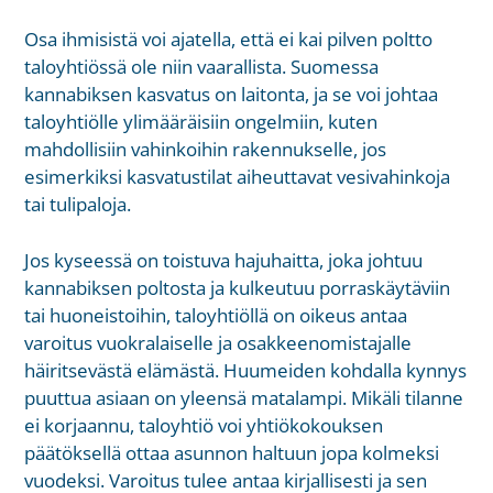
Osa ihmisistä voi ajatella, että ei kai pilven poltto
taloyhtiössä ole niin vaarallista. Suomessa
kannabiksen kasvatus on laitonta, ja se voi johtaa
taloyhtiölle ylimääräisiin ongelmiin, kuten
mahdollisiin vahinkoihin rakennukselle, jos
esimerkiksi kasvatustilat aiheuttavat vesivahinkoja
tai tulipaloja.
Jos kyseessä on toistuva hajuhaitta, joka johtuu
kannabiksen poltosta ja kulkeutuu porraskäytäviin
tai huoneistoihin, taloyhtiöllä on oikeus antaa
varoitus vuokralaiselle ja osakkeenomistajalle
häiritsevästä elämästä. Huumeiden kohdalla kynnys
puuttua asiaan on yleensä matalampi. Mikäli tilanne
ei korjaannu, taloyhtiö voi yhtiökokouksen
päätöksellä ottaa asunnon haltuun jopa kolmeksi
vuodeksi. Varoitus tulee antaa kirjallisesti ja sen