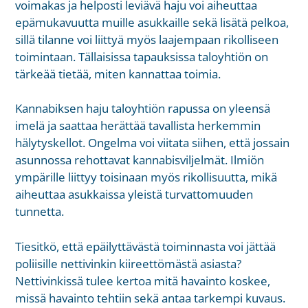
voimakas ja helposti leviävä haju voi aiheuttaa
epämukavuutta muille asukkaille sekä lisätä pelkoa,
sillä tilanne voi liittyä myös laajempaan rikolliseen
toimintaan. Tällaisissa tapauksissa taloyhtiön on
tärkeää tietää, miten kannattaa toimia.
Kannabiksen haju taloyhtiön rapussa on yleensä
imelä ja saattaa herättää tavallista herkemmin
hälytyskellot. Ongelma voi viitata siihen, että jossain
asunnossa rehottavat kannabisviljelmät. Ilmiön
ympärille liittyy toisinaan myös rikollisuutta, mikä
aiheuttaa asukkaissa yleistä turvattomuuden
tunnetta.
Tiesitkö, että epäilyttävästä toiminnasta voi jättää
poliisille nettivinkin
kiireettömästä asiasta?
Nettivinkissä tulee kertoa mitä havainto koskee,
missä havainto tehtiin sekä antaa tarkempi kuvaus.