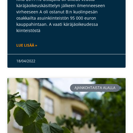
käräjäoikeuskäsittelyn jälkeen ilmenneeseen
virheeseen A oli ostanut B:n kuolinpesän
osakkailta asuinkiinteistön 95 000 euron
kauppahintaan. A vaati käräjäoikeudessa
kiinteistöstä
LUE LISÄÄ »
18/04/2022
AJANKOHTAISTA ALALLA