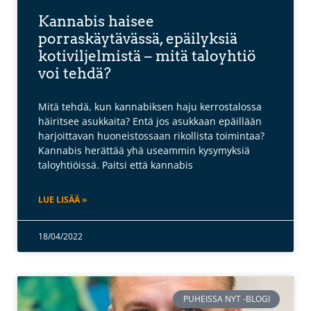
Kannabis haisee
porraskäytävässä, epäilyksiä
kotiviljelmistä – mitä taloyhtiö
voi tehdä?
Mitä tehdä, kun kannabiksen haju kerrostalossa
häiritsee asukkaita? Entä jos asukkaan epäillään
harjoittavan huoneistossaan rikollista toimintaa?
Kannabis herättää yhä useammin kysymyksiä
taloyhtiöissä. Paitsi että kannabis
LUE LISÄÄ »
18/04/2022
PUHEISSA NYT -BLOGI