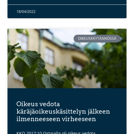
18/04/2022
OIKEUSKÄYTÄNNÖSSÄ
Oikeus vedota
käräjäoikeuskäsittelyn jälkeen
ilmenneeseen virheeseen
KKO 2017:10 Ostajalla oli oikeus vedota