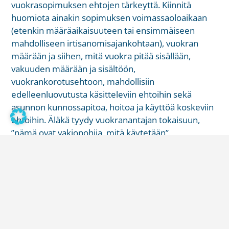
vuokrasopimuksen ehtojen tärkeyttä. Kiinnitä
huomiota ainakin sopimuksen voimassaoloaikaan
(etenkin määräaikaisuuteen tai ensimmäiseen
mahdolliseen irtisanomisajankohtaan), vuokran
määrään ja siihen, mitä vuokra pitää sisällään,
vakuuden määrään ja sisältöön,
vuokrankorotusehtoon, mahdollisiin
edelleenluovutusta käsitteleviin ehtoihin sekä
asunnon kunnossapitoa, hoitoa ja käyttöä koskeviin
ehtoihin. Äläkä tyydy vuokranantajan tokaisuun,
”nämä ovat vakiopohjia, mitä käytetään”.
Sopimusluonnokseen voi aina ehdottaa muutoksia.
Muistathan, että voit tarvittaessa kääntyä
asiantuntijan puoleen.
Ota vuokrasuhteen alussa kuvia
asunnosta