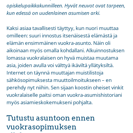
opiskelupaikkakunnilleen. Hyvät neuvot ovat tarpeen,
kun edessä on uudenlainen asumisen arki.
Kaksi asiaa tavallisesti täyttyy, kun nuori muuttaa
omilleen: suuri innostus itsenäisestä elämästä ja
elämän ensimmäinen vuokra-asunto. Näin oli
aikoinaan myös omalla kohdallani. Alkuinnostuksen
lomassa vuokralaisen on hyvä muistaa muutama
asia, joiden avulla voi välttyä ikäviltä yllätyksiltä.
Internet on täynnä muuttajan muistilistoja
sähkösopimuksesta muuttoilmoitukseen – en
perehdy nyt niihin. Sen sijaan koostin oheiset vinkit
vuokralaiselle paitsi oman vuokra-asumishistoriani
myös asiamieskokemukseni pohjalta.
Tutustu asuntoon ennen
vuokrasopimuksen