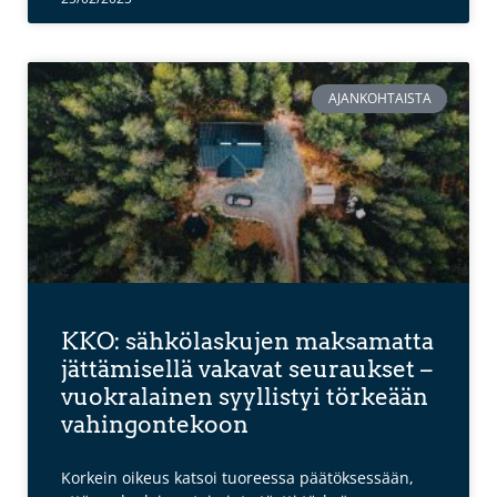
AJANKOHTAISTA
KKO: sähkölaskujen maksamatta
jättämisellä vakavat seuraukset –
vuokralainen syyllistyi törkeään
vahingontekoon
Korkein oikeus katsoi tuoreessa päätöksessään,