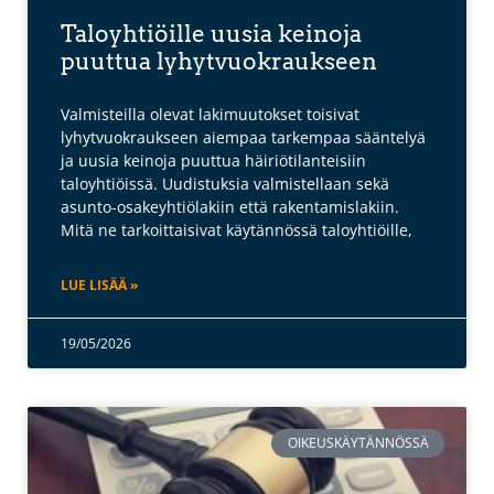
Taloyhtiöille uusia keinoja
puuttua lyhytvuokraukseen
Valmisteilla olevat lakimuutokset toisivat
lyhytvuokraukseen aiempaa tarkempaa sääntelyä
ja uusia keinoja puuttua häiriötilanteisiin
taloyhtiöissä. Uudistuksia valmistellaan sekä
asunto-osakeyhtiölakiin että rakentamislakiin.
Mitä ne tarkoittaisivat käytännössä taloyhtiöille,
LUE LISÄÄ »
19/05/2026
OIKEUSKÄYTÄNNÖSSÄ