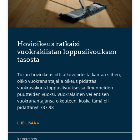
Hovioikeus ratkaisi
vuokrakiistan loppusiivouksen
tasosta
Turun hovioikeus otti alkuvuodesta kantaa siihen,
oliko vuokranantajalla oikeus pidättää
vuokravakuus loppusiivouksessa ilmenneiden
puutteiden vuoksi. Vuokralainen vei entisen
vuokranantajansa oikeuteen, koska tämä oli
pidättänyt 737,98
LUE LISÄÄ »
25/02/2025