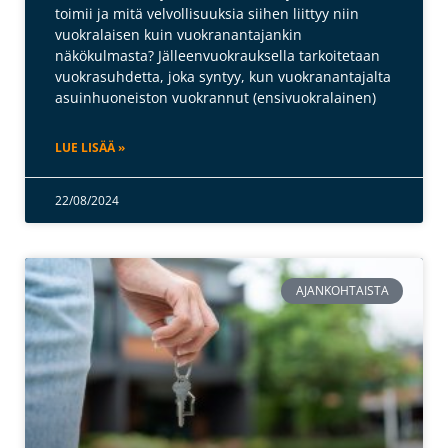
toimii ja mitä velvollisuuksia siihen liittyy niin
vuokralaisen kuin vuokranantajankin
näkökulmasta? Jälleenvuokrauksella tarkoitetaan
vuokrasuhdetta, joka syntyy, kun vuokranantajalta
asuinhuoneiston vuokrannut (ensivuokralainen)
LUE LISÄÄ »
22/08/2024
AJANKOHTAISTA