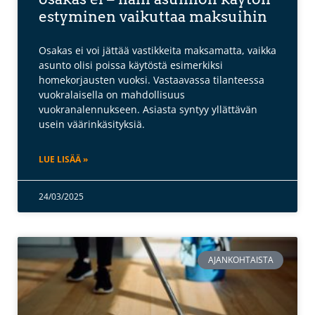
estyminen vaikuttaa maksuihin
Osakas ei voi jättää vastikkeita maksamatta, vaikka
asunto olisi poissa käytöstä esimerkiksi
homekorjausten vuoksi. Vastaavassa tilanteessa
vuokralaisella on mahdollisuus
vuokranalennukseen. Asiasta syntyy yllättävän
usein väärinkäsityksiä.
LUE LISÄÄ »
24/03/2025
AJANKOHTAISTA