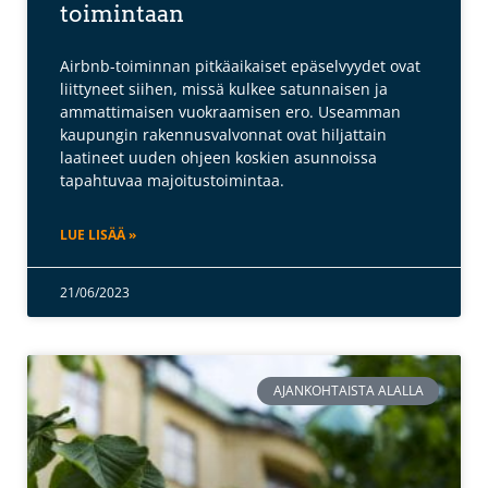
toimintaan
Airbnb-toiminnan pitkäaikaiset epäselvyydet ovat
liittyneet siihen, missä kulkee satunnaisen ja
ammattimaisen vuokraamisen ero. Useamman
kaupungin rakennusvalvonnat ovat hiljattain
laatineet uuden ohjeen koskien asunnoissa
tapahtuvaa majoitustoimintaa.
LUE LISÄÄ »
21/06/2023
AJANKOHTAISTA ALALLA