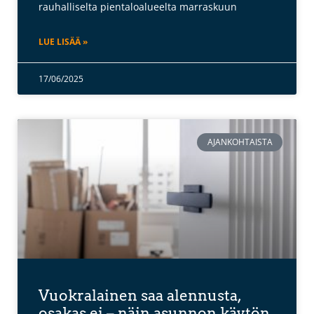
rauhalliselta pientaloalueelta marraskuun
LUE LISÄÄ »
17/06/2025
AJANKOHTAISTA
Vuokralainen saa alennusta,
osakas ei – näin asunnon käytön