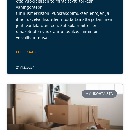
että vuokralaisen toiminta täytti törkeän
vahingonteon
tunnusmerkistön. Vuokrasopimuksen ehtojen ja
ilmoitusvelvollisuuden noudattamatta jättäminen
johti vankilatuomioon. Sähkölämmitteisen
omakotitalon vuokrannut asukas laiminlöi
velvollisuutensa
LUE LISÄÄ »
21/12/2024
AJANKOHTAISTA