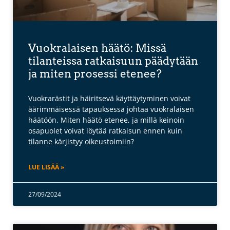
Vuokralaisen häätö: Missä
tilanteissa ratkaisuun päädytään
ja miten prosessi etenee?
Vuokrarästit ja häiritsevä käyttäytyminen voivat
äärimmäisessä tapauksessa johtaa vuokralaisen
häätöön. Miten häätö etenee, ja millä keinoin
osapuolet voivat löytää ratkaisun ennen kuin
tilanne kärjistyy oikeustoimiin?
LUE LISÄÄ »
27/09/2024