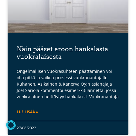
Näin pääset eroon hankalasta
vuokralaisesta
Ongelmallisen vuokrasuhteen päättäminen voi
olla pitkä ja vaikea prosessi vuokranantajalle.
Kuhanen, Asikainen & Kanerva Oy:n asianajaja
Joel Sariola kommentoi esimerkkitilannetta, jossa
vuokralainen heittäytyy hankalaksi. Vuokranantaja
LUE LISÄÄ »
27/08/2022