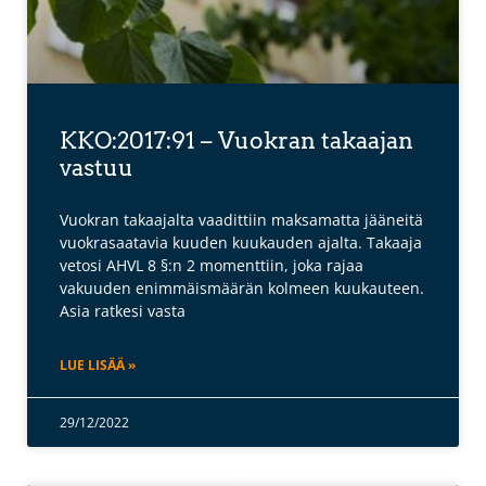
KKO:2017:91 – Vuokran takaajan
vastuu
Vuokran takaajalta vaadittiin maksamatta jääneitä
vuokrasaatavia kuuden kuukauden ajalta. Takaaja
vetosi AHVL 8 §:n 2 momenttiin, joka rajaa
vakuuden enimmäismäärän kolmeen kuukauteen.
Asia ratkesi vasta
LUE LISÄÄ »
29/12/2022