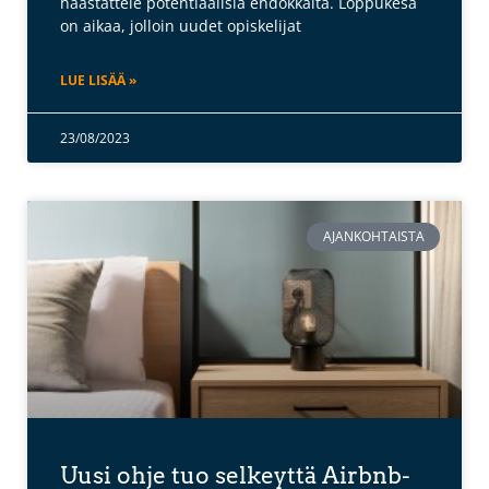
haastattele potentiaalisia ehdokkaita. Loppukesä
on aikaa, jolloin uudet opiskelijat
LUE LISÄÄ »
23/08/2023
AJANKOHTAISTA
Uusi ohje tuo selkeyttä Airbnb-