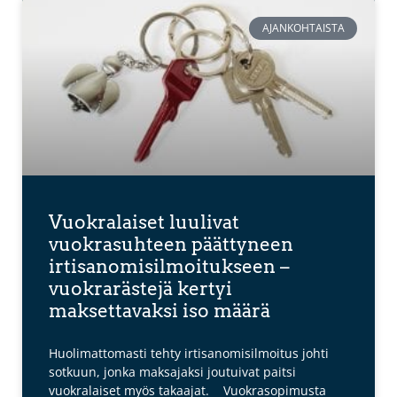
AJANKOHTAISTA
Vuokralaiset luulivat
vuokrasuhteen päättyneen
irtisanomisilmoitukseen –
vuokrarästejä kertyi
maksettavaksi iso määrä
Huolimattomasti tehty irtisanomisilmoitus johti
sotkuun, jonka maksajaksi joutuivat paitsi
vuokralaiset myös takaajat. Vuokrasopimusta