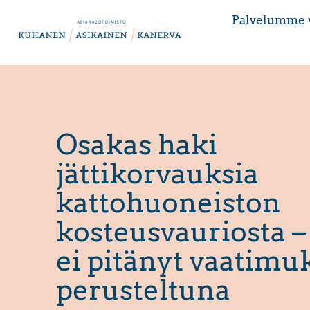
Palvelumme 
Osakas haki
jättikorvauksia
kattohuoneiston
kosteusvauriosta –
ei pitänyt vaatimu
perusteltuna