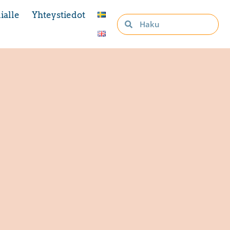
ialle
Yhteystiedot