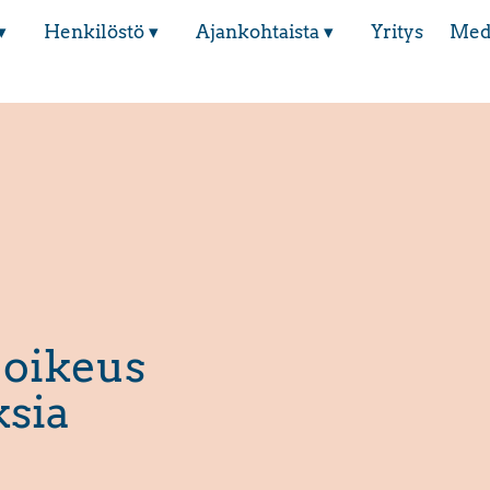
▾
Henkilöstö ▾
Ajankohtaista ▾
Yritys
Med
 oikeus
ksia