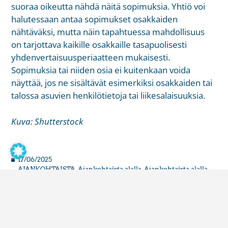
suoraa oikeutta nähdä näitä sopimuksia. Yhtiö voi
halutessaan antaa sopimukset osakkaiden
nähtäväksi, mutta näin tapahtuessa mahdollisuus
on tarjottava kaikille osakkaille tasapuolisesti
yhdenvertaisuusperiaatteen mukaisesti.
Sopimuksia tai niiden osia ei kuitenkaan voida
näyttää, jos ne sisältävät esimerkiksi osakkaiden tai
talossa asuvien henkilötietoja tai liikesalaisuuksia.
Kuva: Shutterstock
17/06/2025
AJANKOHTAISTA
,
Ajankohtaista alalla
,
Ajankohtaista alalla
2025
,
Taloyhtiöt