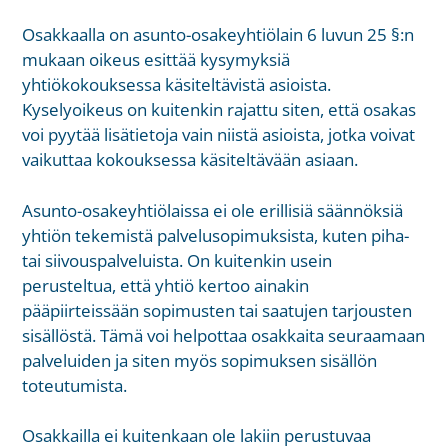
Osakkaalla on asunto-osakeyhtiölain 6 luvun 25 §:n
mukaan oikeus esittää kysymyksiä
yhtiökokouksessa käsiteltävistä asioista.
Kyselyoikeus on kuitenkin rajattu siten, että osakas
voi pyytää lisätietoja vain niistä asioista, jotka voivat
vaikuttaa kokouksessa käsiteltävään asiaan.
Asunto-osakeyhtiölaissa ei ole erillisiä säännöksiä
yhtiön tekemistä palvelusopimuksista, kuten piha-
tai siivouspalveluista. On kuitenkin usein
perusteltua, että yhtiö kertoo ainakin
pääpiirteissään sopimusten tai saatujen tarjousten
sisällöstä. Tämä voi helpottaa osakkaita seuraamaan
palveluiden ja siten myös sopimuksen sisällön
toteutumista.
Osakkailla ei kuitenkaan ole lakiin perustuvaa