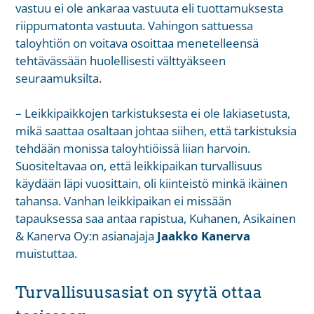
vastuu ei ole ankaraa vastuuta eli tuottamuksesta
riippumatonta vastuuta. Vahingon sattuessa
taloyhtiön on voitava osoittaa menetelleensä
tehtävässään huolellisesti välttyäkseen
seuraamuksilta.
– Leikkipaikkojen tarkistuksesta ei ole lakiasetusta,
mikä saattaa osaltaan johtaa siihen, että tarkistuksia
tehdään monissa taloyhtiöissä liian harvoin.
Suositeltavaa on, että leikkipaikan turvallisuus
käydään läpi vuosittain, oli kiinteistö minkä ikäinen
tahansa. Vanhan leikkipaikan ei missään
tapauksessa saa antaa rapistua, Kuhanen, Asikainen
& Kanerva Oy:n asianajaja
Jaakko Kanerva
muistuttaa.
Turvallisuusasiat on syytä ottaa