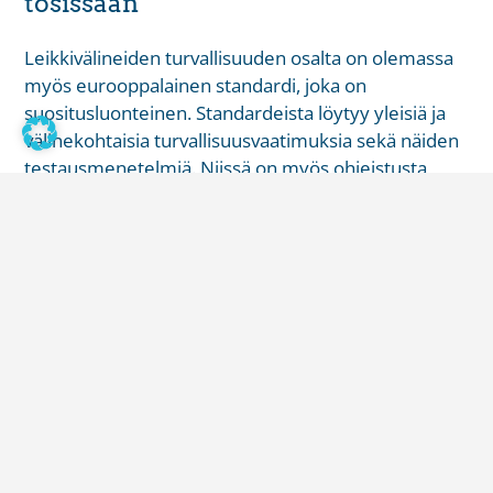
tosissaan
Leikkivälineiden turvallisuuden osalta on olemassa
myös eurooppalainen standardi, joka on
suositusluonteinen. Standardeista löytyy yleisiä ja
välinekohtaisia turvallisuusvaatimuksia sekä näiden
testausmenetelmiä. Niissä on myös ohjeistusta
ylläpidollisiin asioihin liittyen. Esimerkiksi
hiekkalaatikkojen hiekan koostumus ja
hiekanvaihtovälit on määritelty niissä tarkkaan.
Standardeissa otetaan myös kantaa laitteiden
asentamiseen, tarkastamiseen, huoltoon ja
ylläpitoon. Tarkastus on annettava päteville
henkilöille tehtäväksi ja se suoritetaan valmistajan
ohjeiden mukaan.
– Yhtiön kannattaa noudattaa standardin mukaisia
vaatimuksia onnettomuuksien ehkäisemiseksi ja