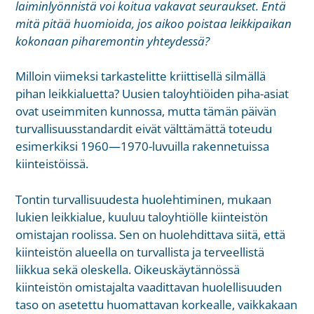
laiminlyönnistä voi koitua vakavat seuraukset. Entä
mitä pitää huomioida, jos aikoo poistaa leikkipaikan
kokonaan piharemontin yhteydessä?
Milloin viimeksi tarkastelitte kriittisellä silmällä
pihan leikkialuetta? Uusien taloyhtiöiden piha-asiat
ovat useimmiten kunnossa, mutta tämän päivän
turvallisuusstandardit eivät välttämättä toteudu
esimerkiksi 1960—1970-luvuilla rakennetuissa
kiinteistöissä.
Tontin turvallisuudesta huolehtiminen, mukaan
lukien leikkialue, kuuluu taloyhtiölle kiinteistön
omistajan roolissa. Sen on huolehdittava siitä, että
kiinteistön alueella on turvallista ja terveellistä
liikkua sekä oleskella. Oikeuskäytännössä
kiinteistön omistajalta vaadittavan huolellisuuden
taso on asetettu huomattavan korkealle, vaikkakaan