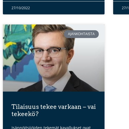
27/10/2022
27/
AJANKOHTAISTA
Tilaisuus tekee varkaan – vai
tekeekö?
Isännöitsijöiden tekemät kavallukset ovat