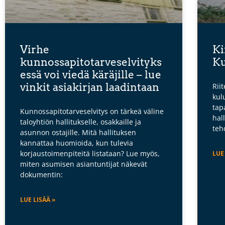
Virhe
Ki
kunnossapitotarveselvityks
Ku
essä voi viedä käräjille – lue
vinkit asiakirjan laadintaan
Rii
kul
tap
Kunnossapitotarveselvitys on tärkeä väline
hall
taloyhtiön hallitukselle, osakkaille ja
teh
asunnon ostajille. Mitä hallituksen
kannattaa huomioida, kun tulevia
korjaustoimenpiteitä listataan? Lue myös,
LUE
miten asumisen asiantuntijat näkevät
dokumentin:
LUE LISÄÄ »