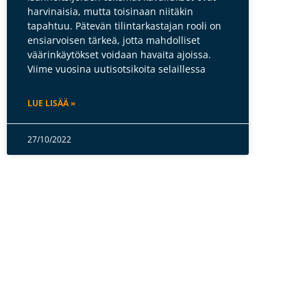
harvinaisia, mutta toisinaan niitäkin
tapahtuu. Pätevän tilintarkastajan rooli on
ensiarvoisen tärkeä, jotta mahdolliset
väärinkäytökset voidaan havaita ajoissa.
Viime vuosina uutisotsikoita selaillessa
LUE LISÄÄ »
27/10/2022