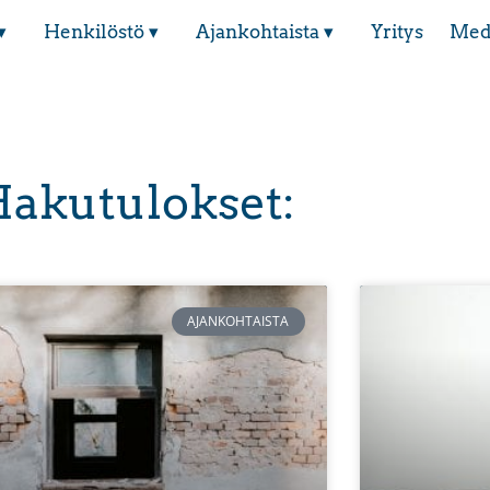
▾
Henkilöstö ▾
Ajankohtaista ▾
Yritys
Med
akutulokset:
AJANKOHTAISTA