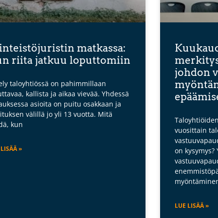
inteistöjuristin matkassa:
Kuukaud
n riita jatkuu loputtomiin
merkitys
johdon 
myöntämi
tely taloyhtiössä on pahimmillaan
uttavaa, kallista ja aikaa vievää. Yhdessä
epäämise
auksessa asioita on puitu osakkaan ja
ituksen välillä jo yli 13 vuotta. Mitä
Taloyhtiöide
dä, kun
vuosittain ta
vastuuvapaud
 LISÄÄ »
on kysymys? 
vastuuvapaud
enemmistöpä
myöntäminen t
LUE LISÄÄ »