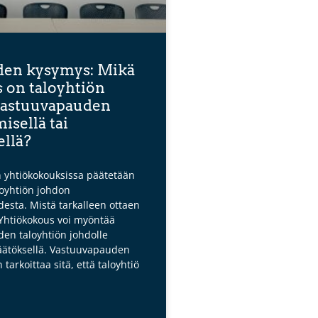
en kysymys: Mikä
 on taloyhtiön
vastuuvapauden
sellä tai
llä?
n yhtiökokouksissa päätetään
loyhtiön johdon
esta. Mistä tarkalleen ottaen
Yhtiökokous voi myöntää
en taloyhtiön johdolle
ätöksellä. Vastuuvapauden
arkoittaa sitä, että taloyhtiö