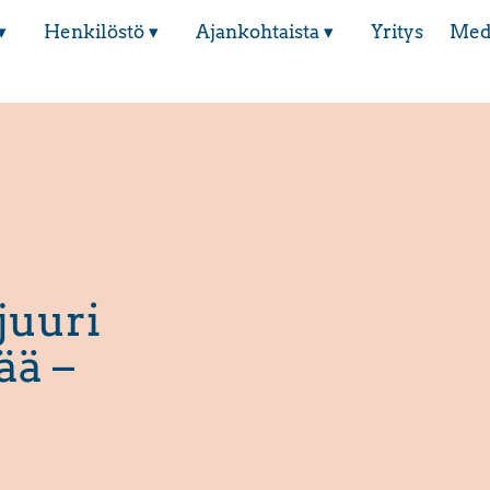
▾
Henkilöstö ▾
Ajankohtaista ▾
Yritys
Med
n
juuri
ää –