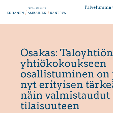
Palvelumme 
Osakas: Taloyhtiö
yhtiökokoukseen
osallistuminen on 
nyt erityisen tärke
näin valmistaudut
tilaisuuteen