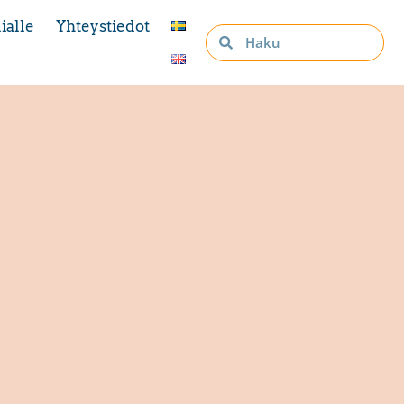
ialle
Yhteystiedot