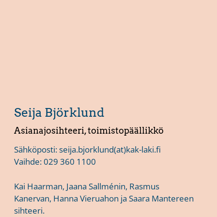
Seija Björklund
Asianajosihteeri, toimistopäällikkö
Sähköposti:
seija.bjorklund(at)kak-laki.fi
Vaihde:
029 360 1100
Kai Haarman
,
Jaana Sallménin,
Rasmus
Kanervan,
Hanna Vieruahon
ja
Saara Mantereen
sihteeri.