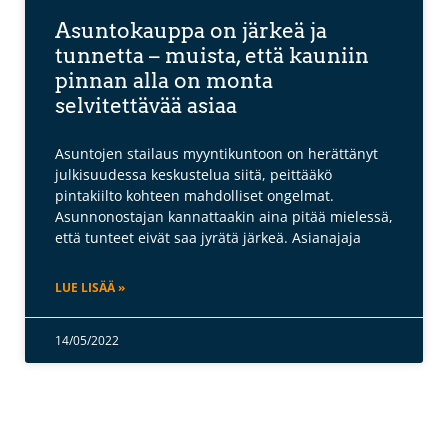
Asuntokauppa on järkeä ja
tunnetta – muista, että kauniin
pinnan alla on monta
selvitettävää asiaa
Asuntojen stailaus myyntikuntoon on herättänyt
julkisuudessa keskustelua siitä, peittääkö
pintakiilto kohteen mahdolliset ongelmat.
Asunnonostajan kannattaakin aina pitää mielessä,
että tunteet eivät saa jyrätä järkeä. Asianajaja
LUE LISÄÄ »
14/05/2022