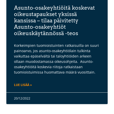
Asunto-osakeyhtiöitä koskevat
oikeustapaukset yksissä
kansissa – tilaa päivitetty
Asunto-osakeyhtiöt
oikeuskäytännössä -teos
Korkeimpien tuomioistuinten ratkaisuilla on suuri
painoarvo, jos asunto-osakeyhtiölain tulkinta
vaikuttaa epäselvältä tai taloyhtiöiden arkeen
ollaan muodostamassa oikeusohjeita. Asunto-
osakeyhtiöitä koskevia riitoja ratkaistaan
tuomioistuimissa huomattava määrä vuosittain.
LUE LISÄÄ »
20/12/2022