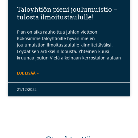
Taloyhtiön pieni joulumuistio –
tulosta ilmoitustaululle!
Pian on aika rauhoittua juhlan viettoon.
Kokosimme taloyhtiöille hyvän mielen
joulumuistion ilmoitustaululle kiinnitettäväksi.
Löydät sen artikkelin lopusta. Yhteinen kuusi
kruunaa joulun Vielä aikoinaan kerrostalon aulaan
LUE LISÄÄ »
21/12/2022