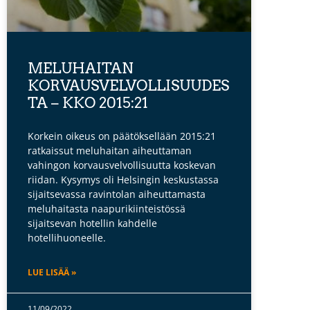
MELUHAITAN
KORVAUSVELVOLLISUUDES
TA – KKO 2015:21
Korkein oikeus on päätöksellään 2015:21
ratkaissut meluhaitan aiheuttaman
vahingon korvausvelvollisuutta koskevan
riidan. Kysymys oli Helsingin keskustassa
sijaitsevassa ravintolan aiheuttamasta
meluhaitasta naapurikiinteistössä
sijaitsevan hotellin kahdelle
hotellihuoneelle.
LUE LISÄÄ »
11/09/2022