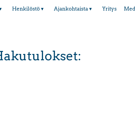
▾
Henkilöstö ▾
Ajankohtaista ▾
Yritys
Med
akutulokset: