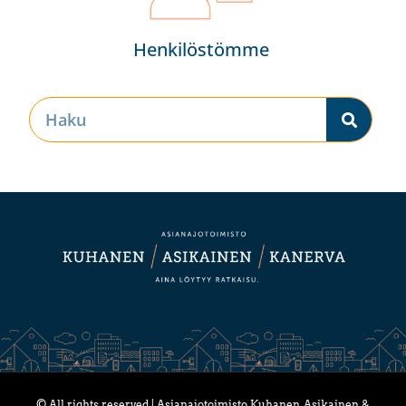
Henkilöstömme
© All rights reserved | Asianajotoimisto Kuhanen, Asikainen &