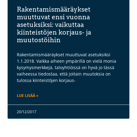
Rakentamismääräykset
muuttuvat ensi vuonna
asetuksiksi: vaikuttaa
kiinteistöjen korjaus- ja
muutostöihin
Rakentamismääräykset muuttuvat asetuksiksi
1.1.2018. Vaikka aiheen ympärillä on vielä monia
kysymysmerkkejä, taloyhtiöissä on hyvä jo tässä
vaiheessa tiedostaa, että joitain muutoksia on
tulossa kiinteistöjen korjaus-
LUE LISÄÄ »
20/12/2017