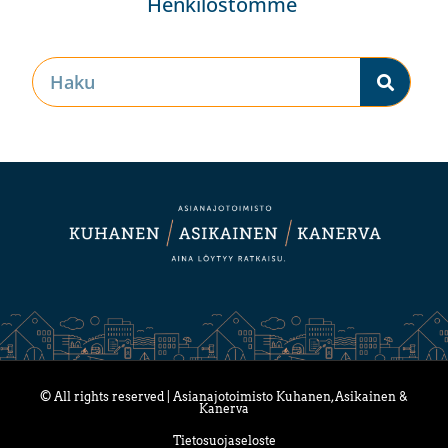
Henkilöstömme
© All rights reserved | Asianajotoimisto Kuhanen, Asikainen &
Kanerva
Tietosuojaseloste