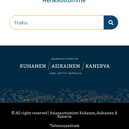
Henkilöstömme
© All rights reserved | Asianajotoimisto Kuhanen, Asikainen &
Kanerva
Tietosuojaseloste